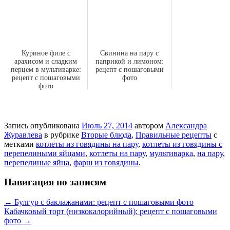
Куриное филе с
Свинина на пару с
арахисом и сладким
паприкой и лимоном:
перцем в мультиварке:
рецепт с пошаговыми
рецепт с пошаговыми
фото
фото
Запись опубликована
Июль 27, 2014
автором
Александра
Журавлева
в рубрике
Вторые блюда
,
Правильные рецепты
с
метками
котлеты из говядины на пару
,
котлеты из говядины с
перепелиными яйцами
,
котлеты на пару
,
мультиварка
,
на пару
,
перепелиные яйца
,
фарш из говядины
.
Навигация по записям
←
Булгур с баклажанами: рецепт с пошаговыми фото
Кабачковый торт (низкокалорийный): рецепт с пошаговыми
фото
→