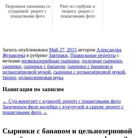
Творожная запеканка со
Риет из горбуши и
сгущенкой: рецепт с
творога: рецепт с
пошаговыми фото
пошаговыми фото
Запись опубликована
Май 27, 2015
автором
Александра
Журавлева
в рубрике
Завтраки
,
Правильные рецепты
с
метками
низкокалорийные сырники
,
полезные сырники
,
сырники
,
сырники с бананом
,
сырники с бананом и
цельнозерновой мукой
,
сырники с цельнозерновой мукой
,
творог
,
цельнозерновая мука
.
Навигация по записям
←
Суп-винегрет с курицей: рецепт с пошаговыми фото
Запеченное филе индейки с кукурузой и сыром: рецепт с
пошаговыми фото
→
Сырники с бананом и цельнозерновой