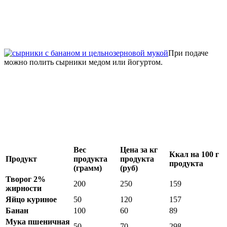
При подаче
можно полить сырники медом или йогуртом.
Вес
Цена за кг
Ккал на 100 г
Продукт
продукта
продукта
продукта
(грамм)
(руб)
Творог 2%
200
250
159
жирности
Яйцо куриное
50
120
157
Банан
100
60
89
Мука пшеничная
50
70
298