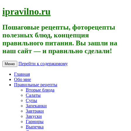
ipravilno.ru
Пошаговые рецепты, фоторецепты
полезных блюд, концепция
правильного питания. Вы зашли на
наш сайт — и правильно сделали!
Перейти к содержимому
Меню
Главная
Обо мне
Правильные рецепты
Вторые блюда
Салаты
Супы
Запеканки
Завтраки
Закуски
Гарниры
Выпечка