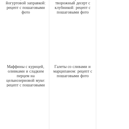
йогуртовой заправкой:
творожный десерт с
рецепт с пошаговыми
клубникой: рецепт с
фото
пошаговыми фото
Маффины с курицей,
Галеты со сливами и
оливками и сладким
марципаном: рецепт с
перцем на
пошаговыми фото
цельнозерновой муке:
рецепт с пошаговыми
фото