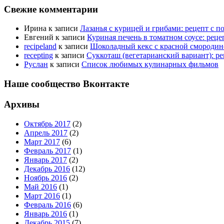
Свежие комментарии
Ирина
к записи
Лазанья с курицей и грибами: рецепт с 
Евгений
к записи
Куриная печень в томатном соусе: рец
recipeland
к записи
Шоколадный кекс с красной смородино
recepting
к записи
Суккоташ (вегетарианский вариант): р
Руслан
к записи
Список любимых кулинарных фильмов
Наше сообщество Вконтакте
Архивы
Октябрь 2017
(2)
Апрель 2017
(2)
Март 2017
(6)
Февраль 2017
(1)
Январь 2017
(2)
Декабрь 2016
(12)
Ноябрь 2016
(2)
Май 2016
(1)
Март 2016
(1)
Февраль 2016
(6)
Январь 2016
(1)
Декабрь 2015
(7)