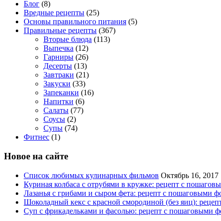
Блог
(8)
Вредные рецепты
(25)
Основы правильного питания
(5)
Правильные рецепты
(367)
Вторые блюда
(113)
Выпечка
(12)
Гарниры
(26)
Десерты
(13)
Завтраки
(21)
Закуски
(33)
Запеканки
(16)
Напитки
(6)
Салаты
(77)
Соусы
(2)
Супы
(74)
Фитнес
(1)
Новое на сайте
Список любимых кулинарных фильмов
Октябрь 16, 2017
Куриная колбаса с отрубями в кружке: рецепт с пошагов
Лазанья с грибами и сыром фета: рецепт с пошаговыми ф
Шоколадный кекс с красной смородиной (без яиц): реце
Суп с фрикадельками и фасолью: рецепт с пошаговыми ф