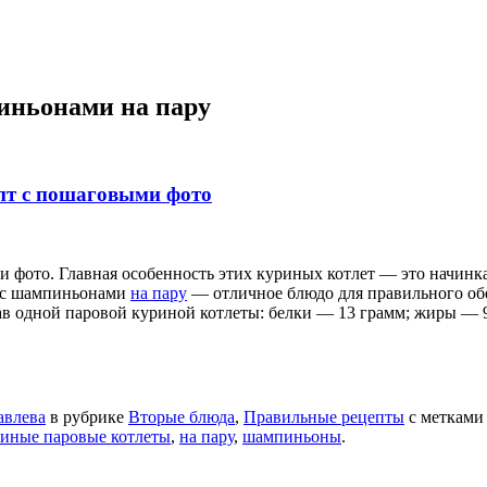
иньонами на пару
пт с пошаговыми фото
фото. Главная особенность этих куриных котлет — это начинка 
ы с шампиньонами
на пару
— отличное блюдо для правильного обе
ав одной паровой куриной котлеты: белки — 13 грамм; жиры — 
авлева
в рубрике
Вторые блюда
,
Правильные рецепты
с меткам
иные паровые котлеты
,
на пару
,
шампиньоны
.