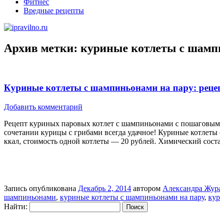
Фитнес
Вредные рецепты
Архив метки:
куриные котлеты с шамп
Куриные котлеты с шампиньонами на пару: реце
Добавить комментарий
Рецепт куриных паровых котлет с шампиньонами с пошаговыми 
сочетании курицы с грибами всегда удачное! Куриные котлет
ккал, стоимость одной котлеты — 20 рублей. Химический сост
Запись опубликована
Декабрь 2, 2014
автором
Александра Жур
шампиньонами
,
куриные котлеты с шампиньонами на пару
,
кур
Найти: