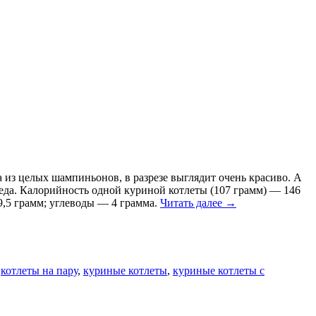
из целых шампиньонов, в разрезе выглядит очень красиво. А
да. Калорийность одной куриной котлеты (107 грамм) — 146
9,5 грамм; углеводы — 4 грамма.
Читать далее
→
и
котлеты на пару
,
куриные котлеты
,
куриные котлеты с