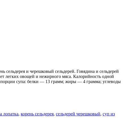
ень сельдерея и черешковый сельдерей. Говядина и сельдерей
счет легких овощей и нежирного мяса. Калорийность одной
й порции супа: белки — 13 грамм; жиры — 4 грамма; углеводы
а лопатка
,
корень сельдерея
,
сельдерей черешковый
,
суп из