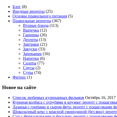
Блог
(8)
Вредные рецепты
(25)
Основы правильного питания
(5)
Правильные рецепты
(367)
Вторые блюда
(113)
Выпечка
(12)
Гарниры
(26)
Десерты
(13)
Завтраки
(21)
Закуски
(33)
Запеканки
(16)
Напитки
(6)
Салаты
(77)
Соусы
(2)
Супы
(74)
Фитнес
(1)
Новое на сайте
Список любимых кулинарных фильмов
Октябрь 16, 2017
Куриная колбаса с отрубями в кружке: рецепт с пошагов
Лазанья с грибами и сыром фета: рецепт с пошаговыми ф
Шоколадный кекс с красной смородиной (без яиц): реце
Суп с фрикадельками и фасолью: рецепт с пошаговыми ф