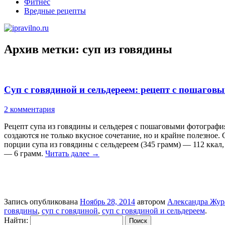
Фитнес
Вредные рецепты
Архив метки:
суп из говядины
Суп с говядиной и сельдереем: рецепт с пошагов
2 комментария
Рецепт супа из говядины и сельдерея с пошаговыми фотографиям
создаются не только вкусное сочетание, но и крайне полезное
порции супа из говядины с сельдереем (345 грамм) — 112 кка
— 6 грамм.
Читать далее
→
Запись опубликована
Ноябрь 28, 2014
автором
Александра Жур
говядины
,
суп с говядиной
,
суп с говядиной и сельдереем
.
Найти: