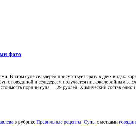
ыми фото
и. В этом супе сельдерей присутствует сразу в двух видах: кор
. Суп с говядиной и сельдереем получается низкокалорийным за 
л, стоимость порции супа — 29 рублей. Химический состав одно
авлева
в рубрике
Правильные рецепты
,
Супы
с метками
говядин