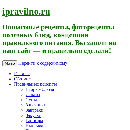
ipravilno.ru
Пошаговые рецепты, фоторецепты
полезных блюд, концепция
правильного питания. Вы зашли на
наш сайт — и правильно сделали!
Перейти к содержимому
Меню
Главная
Обо мне
Правильные рецепты
Вторые блюда
Салаты
Супы
Запеканки
Завтраки
Закуски
Гарниры
Выпечка