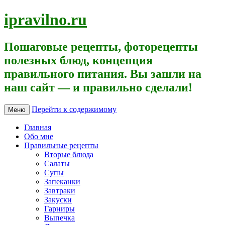
ipravilno.ru
Пошаговые рецепты, фоторецепты
полезных блюд, концепция
правильного питания. Вы зашли на
наш сайт — и правильно сделали!
Перейти к содержимому
Меню
Главная
Обо мне
Правильные рецепты
Вторые блюда
Салаты
Супы
Запеканки
Завтраки
Закуски
Гарниры
Выпечка