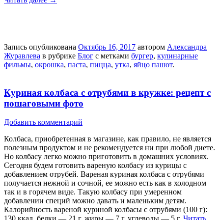
Запись опубликована
Октябрь 16, 2017
автором
Александра
Журавлева
в рубрике
Блог
с метками
бургер
,
кулинарные
фильмы
,
окрошка
,
паста
,
пицца
,
утка
,
яйцо пашот
.
Куриная колбаса с отрубями в кружке: рецепт с
пошаговыми фото
Добавить комментарий
Колбаса, приобретенная в магазине, как правило, не является
полезным продуктом и не рекомендуется ни при любой диете.
Но колбасу легко можно приготовить в домашних условиях.
Сегодня будем готовить вареную колбасу из курицы с
добавлением отрубей. Вареная куриная колбаса с отрубями
получается нежной и сочной, ее можно есть как в холодном
так и в горячем виде. Такую колбасу при умеренном
добавлении специй можно давать и маленьким детям.
Калорийность вареной куриной колбасы с отрубями (100 г):
130 ккал, белки — 21 г, жиры — 7 г, углеводы — 5 г.
Читать