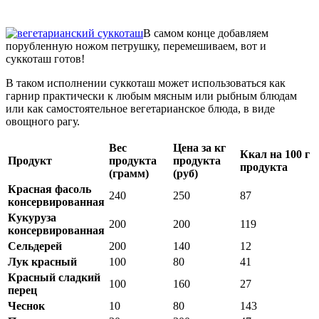
В самом конце добавляем
порубленную ножом петрушку, перемешиваем, вот и
суккоташ готов!
В таком исполнении суккоташ может использоваться как
гарнир практически к любым мясным или рыбным блюдам
или как самостоятельное вегетарианское блюда, в виде
овощного рагу.
Вес
Цена за кг
Ккал на 100 г
Продукт
продукта
продукта
продукта
(грамм)
(руб)
Красная фасоль
240
250
87
консервированная
Кукуруза
200
200
119
консервированная
Сельдерей
200
140
12
Лук красный
100
80
41
Красный сладкий
100
160
27
перец
Чеснок
10
80
143