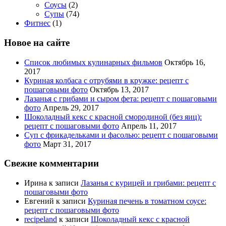
Соусы
(2)
Супы
(74)
Фитнес
(1)
Новое на сайте
Список любимых кулинарных фильмов
Октябрь 16,
2017
Куриная колбаса с отрубями в кружке: рецепт с
пошаговыми фото
Октябрь 13, 2017
Лазанья с грибами и сыром фета: рецепт с пошаговыми
фото
Апрель 29, 2017
Шоколадный кекс с красной смородиной (без яиц):
рецепт с пошаговыми фото
Апрель 11, 2017
Суп с фрикадельками и фасолью: рецепт с пошаговыми
фото
Март 31, 2017
Свежие комментарии
Ирина
к записи
Лазанья с курицей и грибами: рецепт с
пошаговыми фото
Евгений
к записи
Куриная печень в томатном соусе:
рецепт с пошаговыми фото
recipeland
к записи
Шоколадный кекс с красной