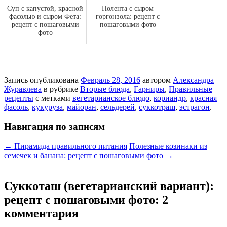
Суп с капустой, красной
Полента с сыром
фасолью и сыром Фета:
горгонзола: рецепт с
рецепт с пошаговыми
пошаговыми фото
фото
Запись опубликована
Февраль 28, 2016
автором
Александра
Журавлева
в рубрике
Вторые блюда
,
Гарниры
,
Правильные
рецепты
с метками
вегетарианское блюдо
,
кориандр
,
красная
фасоль
,
кукуруза
,
майоран
,
сельдерей
,
суккотраш
,
эстрагон
.
Навигация по записям
←
Пирамида правильного питания
Полезные козинаки из
семечек и банана: рецепт с пошаговыми фото
→
Суккоташ (вегетарианский вариант):
рецепт с пошаговыми фото
: 2
комментария