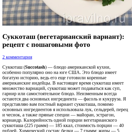
Суккоташ (вегетарианский вариант):
рецепт с пошаговыми фото
2 комментария
Суккоташ (
Succotash
) — блюдо американской кухни,
особенно популярно оно на юге США. Это блюдо имеет
богатую историю, ведь его еще готовили коренные
американские индейцы. В настоящее время суккоташ имеет
множество вариаций, суккоташ может подаваться как суп,
гарнир или самостоятельное блюдо. Неизменным всегда
остаются два основных ингредиента — фасоль и кукуруза. Я
представляю вам постный вариант суккоташа, помимо
основных ингредиентов я использовала лук, сельдерей, перец
и чеснок, а также пряные специи — майоран, эстрагон,
кориандр. Калорийность одной порции вегетарианского
суккоташа (225 грамм) — 185 ккал, стоимость порции — 40
рублей. Химический состав: белки — 7 грамм; жиры — 5