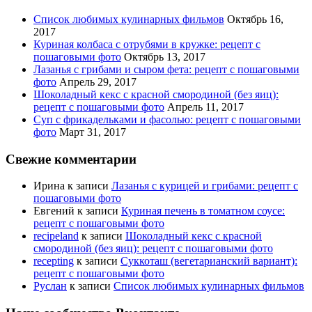
Список любимых кулинарных фильмов
Октябрь 16,
2017
Куриная колбаса с отрубями в кружке: рецепт с
пошаговыми фото
Октябрь 13, 2017
Лазанья с грибами и сыром фета: рецепт с пошаговыми
фото
Апрель 29, 2017
Шоколадный кекс с красной смородиной (без яиц):
рецепт с пошаговыми фото
Апрель 11, 2017
Суп с фрикадельками и фасолью: рецепт с пошаговыми
фото
Март 31, 2017
Свежие комментарии
Ирина
к записи
Лазанья с курицей и грибами: рецепт с
пошаговыми фото
Евгений
к записи
Куриная печень в томатном соусе:
рецепт с пошаговыми фото
recipeland
к записи
Шоколадный кекс с красной
смородиной (без яиц): рецепт с пошаговыми фото
recepting
к записи
Суккоташ (вегетарианский вариант):
рецепт с пошаговыми фото
Руслан
к записи
Список любимых кулинарных фильмов