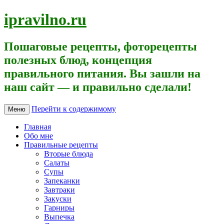
ipravilno.ru
Пошаговые рецепты, фоторецепты
полезных блюд, концепция
правильного питания. Вы зашли на
наш сайт — и правильно сделали!
Перейти к содержимому
Меню
Главная
Обо мне
Правильные рецепты
Вторые блюда
Салаты
Супы
Запеканки
Завтраки
Закуски
Гарниры
Выпечка