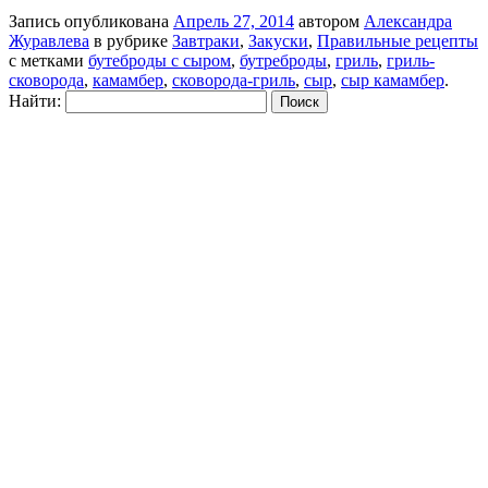
Запись опубликована
Апрель 27, 2014
автором
Александра
Журавлева
в рубрике
Завтраки
,
Закуски
,
Правильные рецепты
с метками
бутеброды с сыром
,
бутреброды
,
гриль
,
гриль-
сковорода
,
камамбер
,
сковорода-гриль
,
сыр
,
сыр камамбер
.
Найти: