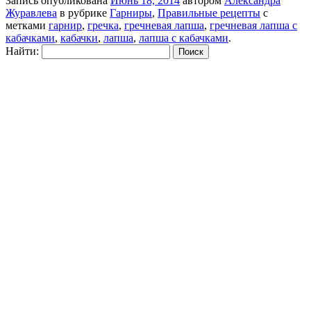
Запись опубликована
Июнь 18, 2014
автором
Александра
Журавлева
в рубрике
Гарниры
,
Правильные рецепты
с
метками
гарнир
,
гречка
,
гречневая лапша
,
гречневая лапша с
кабачками
,
кабачки
,
лапша
,
лапша с кабачками
.
Найти: