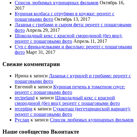
Список любимых кулинарных фильмов
Октябрь 16,
2017
Куриная колбаса с отрубями в кружке: рецепт с
пошаговыми фото
Октябрь 13, 2017
Лазанья с грибами и сыром фета: рецепт с пошаговыми
фото
Апрель 29, 2017
Шоколадный кекс с красной смородиной (без яиц):
рецепт с пошаговыми фото
Апрель 11, 2017
Суп с фрикадельками и фасолью: рецепт с пошаговыми
фото
Март 31, 2017
Свежие комментарии
Ирина
к записи
Лазанья с курицей и грибами: рецепт с
пошаговыми фото
Евгений
к записи
Куриная печень в томатном соусе:
рецепт с пошаговыми фото
recipeland
к записи
Шоколадный кекс с красной
смородиной (без яиц): рецепт с пошаговыми фото
recepting
к записи
Суккоташ (вегетарианский вариант):
рецепт с пошаговыми фото
Руслан
к записи
Список любимых кулинарных фильмов
Наше сообщество Вконтакте