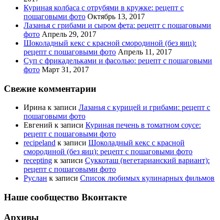
Куриная колбаса с отрубями в кружке: рецепт с
пошаговыми фото
Октябрь 13, 2017
Лазанья с грибами и сыром фета: рецепт с пошаговыми
фото
Апрель 29, 2017
Шоколадный кекс с красной смородиной (без яиц):
рецепт с пошаговыми фото
Апрель 11, 2017
Суп с фрикадельками и фасолью: рецепт с пошаговыми
фото
Март 31, 2017
Свежие комментарии
Ирина
к записи
Лазанья с курицей и грибами: рецепт с
пошаговыми фото
Евгений
к записи
Куриная печень в томатном соусе:
рецепт с пошаговыми фото
recipeland
к записи
Шоколадный кекс с красной
смородиной (без яиц): рецепт с пошаговыми фото
recepting
к записи
Суккоташ (вегетарианский вариант):
рецепт с пошаговыми фото
Руслан
к записи
Список любимых кулинарных фильмов
Наше сообщество Вконтакте
Архивы