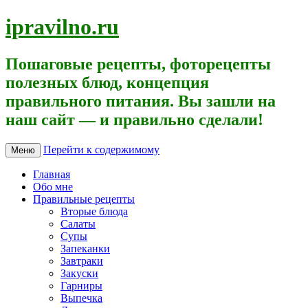
ipravilno.ru
Пошаговые рецепты, фоторецепты
полезных блюд, концепция
правильного питания. Вы зашли на
наш сайт — и правильно сделали!
Перейти к содержимому
Меню
Главная
Обо мне
Правильные рецепты
Вторые блюда
Салаты
Супы
Запеканки
Завтраки
Закуски
Гарниры
Выпечка