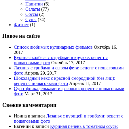
Напитки
(6)
Салаты
(77)
Соусы
(2)
Супы
(74)
Фитнес
(1)
Новое на сайте
Список любимых кулинарных фильмов
Октябрь 16,
2017
Куриная колбаса с отрубями в кружке: рецепт с
пошаговыми фото
Октябрь 13, 2017
Лазанья с грибами и сыром фета: рецепт с пошаговыми
фото
Апрель 29, 2017
Шоколадный кекс с красной смородиной (без яиц):
рецепт с пошаговыми фото
Апрель 11, 2017
Суп с фрикадельками и фасолью: рецепт с пошаговыми
фото
Март 31, 2017
Свежие комментарии
Ирина
к записи
Лазанья с курицей и грибами: рецепт с
пошаговыми фото
Евгений
к записи
Куриная печень в томатном соусе: