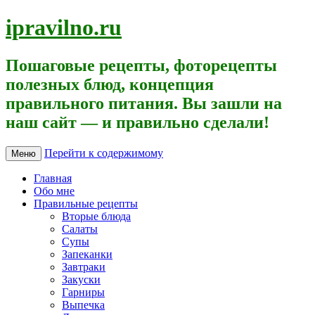
ipravilno.ru
Пошаговые рецепты, фоторецепты
полезных блюд, концепция
правильного питания. Вы зашли на
наш сайт — и правильно сделали!
Перейти к содержимому
Меню
Главная
Обо мне
Правильные рецепты
Вторые блюда
Салаты
Супы
Запеканки
Завтраки
Закуски
Гарниры
Выпечка