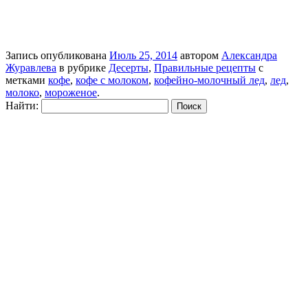
Запись опубликована
Июль 25, 2014
автором
Александра
Журавлева
в рубрике
Десерты
,
Правильные рецепты
с
метками
кофе
,
кофе с молоком
,
кофейно-молочный лед
,
лед
,
молоко
,
мороженое
.
Найти: