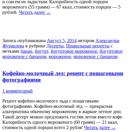
и совсем не льдистым. Калорийность одной порции
мороженого (55 грамм) — 67 ккал, стоимость порции — 5
рублей.
Читать далее
→
Запись опубликована
Август 5, 2014
автором
Александра
Журавлева
в рубрике
Десерты
,
Правильные рецепты
с
метками
банан
,
йогурт
,
йогуртовое мороженое
,
йогуртовое
мороженое с бананом
,
мороженое
,
мороженое с бананом
.
Кофейно-молочный лед: рецепт с пошаговыми
фотографиями
1 комментарий
Рецепт кофейно-молочного льда с пошаговыми
фотографиями. Кофейно-молочный лед — прекрасная
альтернатива обычному мороженому в жаркие летние дни.
Такой десерт можно предложить гостям летом вместо кофе.
Калорийность одного мороженого (60 грамм) — 21 ккал,
стоимость одной порции всего 2 рубля!
Читать далее
→