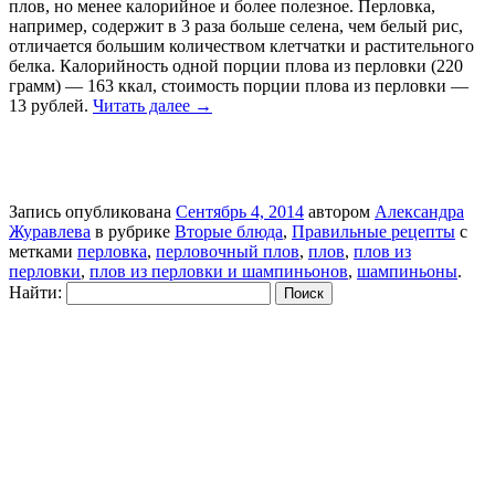
плов, но менее калорийное и более полезное. Перловка,
например, содержит в 3 раза больше селена, чем белый рис,
отличается большим количеством клетчатки и растительного
белка. Калорийность одной порции плова из перловки (220
грамм) — 163 ккал, стоимость порции плова из перловки —
13 рублей.
Читать далее
→
Запись опубликована
Сентябрь 4, 2014
автором
Александра
Журавлева
в рубрике
Вторые блюда
,
Правильные рецепты
с
метками
перловка
,
перловочный плов
,
плов
,
плов из
перловки
,
плов из перловки и шампиньонов
,
шампиньоны
.
Найти: