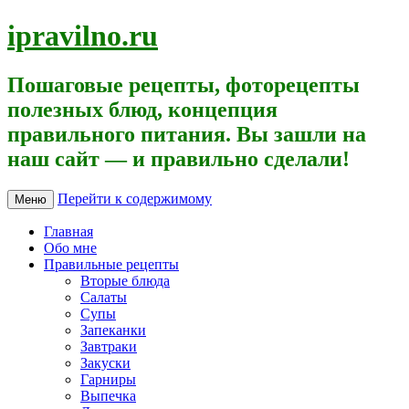
ipravilno.ru
Пошаговые рецепты, фоторецепты
полезных блюд, концепция
правильного питания. Вы зашли на
наш сайт — и правильно сделали!
Перейти к содержимому
Меню
Главная
Обо мне
Правильные рецепты
Вторые блюда
Салаты
Супы
Запеканки
Завтраки
Закуски
Гарниры
Выпечка