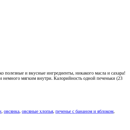
о полезные и вкусные ингредиенты, никакого масла и сахара!
 и немного мягким внутри. Калорийность одной печеньки (23
н
,
овсянка
,
овсяные хлопья
,
печенье с бананом и яблоком
,