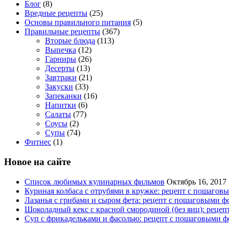
Блог
(8)
Вредные рецепты
(25)
Основы правильного питания
(5)
Правильные рецепты
(367)
Вторые блюда
(113)
Выпечка
(12)
Гарниры
(26)
Десерты
(13)
Завтраки
(21)
Закуски
(33)
Запеканки
(16)
Напитки
(6)
Салаты
(77)
Соусы
(2)
Супы
(74)
Фитнес
(1)
Новое на сайте
Список любимых кулинарных фильмов
Октябрь 16, 2017
Куриная колбаса с отрубями в кружке: рецепт с пошагов
Лазанья с грибами и сыром фета: рецепт с пошаговыми ф
Шоколадный кекс с красной смородиной (без яиц): реце
Суп с фрикадельками и фасолью: рецепт с пошаговыми ф