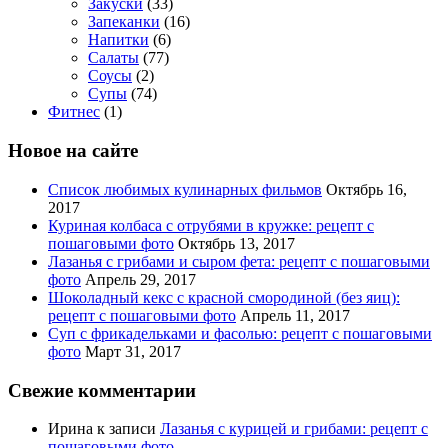
Закуски
(33)
Запеканки
(16)
Напитки
(6)
Салаты
(77)
Соусы
(2)
Супы
(74)
Фитнес
(1)
Новое на сайте
Список любимых кулинарных фильмов
Октябрь 16,
2017
Куриная колбаса с отрубями в кружке: рецепт с
пошаговыми фото
Октябрь 13, 2017
Лазанья с грибами и сыром фета: рецепт с пошаговыми
фото
Апрель 29, 2017
Шоколадный кекс с красной смородиной (без яиц):
рецепт с пошаговыми фото
Апрель 11, 2017
Суп с фрикадельками и фасолью: рецепт с пошаговыми
фото
Март 31, 2017
Свежие комментарии
Ирина
к записи
Лазанья с курицей и грибами: рецепт с
пошаговыми фото