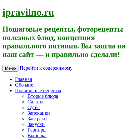
ipravilno.ru
Пошаговые рецепты, фоторецепты
полезных блюд, концепция
правильного питания. Вы зашли на
наш сайт — и правильно сделали!
Перейти к содержимому
Меню
Главная
Обо мне
Правильные рецепты
Вторые блюда
Салаты
Супы
Запеканки
Завтраки
Закуски
Гарниры
Выпечка