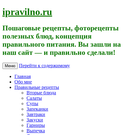
ipravilno.ru
Пошаговые рецепты, фоторецепты
полезных блюд, концепция
правильного питания. Вы зашли на
наш сайт — и правильно сделали!
Перейти к содержимому
Меню
Главная
Обо мне
Правильные рецепты
Вторые блюда
Салаты
Супы
Запеканки
Завтраки
Закуски
Гарниры
Выпечка