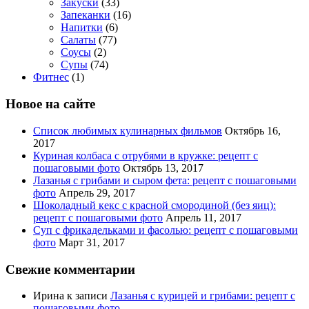
Закуски
(33)
Запеканки
(16)
Напитки
(6)
Салаты
(77)
Соусы
(2)
Супы
(74)
Фитнес
(1)
Новое на сайте
Список любимых кулинарных фильмов
Октябрь 16,
2017
Куриная колбаса с отрубями в кружке: рецепт с
пошаговыми фото
Октябрь 13, 2017
Лазанья с грибами и сыром фета: рецепт с пошаговыми
фото
Апрель 29, 2017
Шоколадный кекс с красной смородиной (без яиц):
рецепт с пошаговыми фото
Апрель 11, 2017
Суп с фрикадельками и фасолью: рецепт с пошаговыми
фото
Март 31, 2017
Свежие комментарии
Ирина
к записи
Лазанья с курицей и грибами: рецепт с
пошаговыми фото