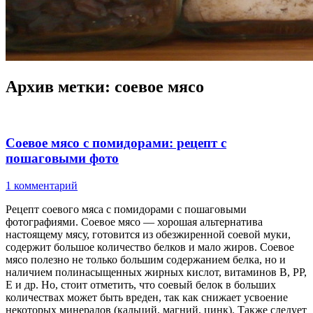
Архив метки:
соевое мясо
Соевое мясо с помидорами: рецепт с
пошаговыми фото
1 комментарий
Рецепт соевого мяса с помидорами с пошаговыми
фотографиями. Соевое мясо — хорошая альтернатива
настоящему мясу, готовится из обезжиренной соевой муки,
содержит большое количество белков и мало жиров. Соевое
мясо полезно не только большим содержанием белка, но и
наличием полинасыщенных жирных кислот, витаминов В, РР,
Е и др. Но, стоит отметить, что соевый белок в больших
количествах может быть вреден, так как снижает усвоение
некоторых минералов (кальций, магний, цинк). Также следует