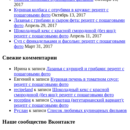
2017
Куриная колбаса с отрубями в кружке: рецепт с
пошаговыми фото
Октябрь 13, 2017
Лазанья с грибами и сыром фета: рецепт с пошаговыми
фото
Апрель 29, 2017
Шоколадный кекс с красной смородиной (без яиц):
рецепт с пошаговыми фото
Апрель 11, 2017
Суп с фрикадельками и фасолью: рецепт с пошаговыми
фото
Март 31, 2017
Свежие комментарии
Ирина
к записи
Лазанья с курицей и грибами: рецепт с
пошаговыми фото
Евгений
к записи
Куриная печень в томатном соусе:
рецепт с пошаговыми фото
recipeland
к записи
Шоколадный кекс с красной
смородиной (без яиц): рецепт с пошаговыми фото
recepting
к записи
Суккоташ (вегетарианский вариант):
рецепт с пошаговыми фото
Руслан
к записи
Список любимых кулинарных фильмов
Наше сообщество Вконтакте