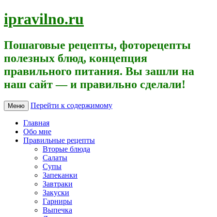
ipravilno.ru
Пошаговые рецепты, фоторецепты
полезных блюд, концепция
правильного питания. Вы зашли на
наш сайт — и правильно сделали!
Перейти к содержимому
Меню
Главная
Обо мне
Правильные рецепты
Вторые блюда
Салаты
Супы
Запеканки
Завтраки
Закуски
Гарниры
Выпечка