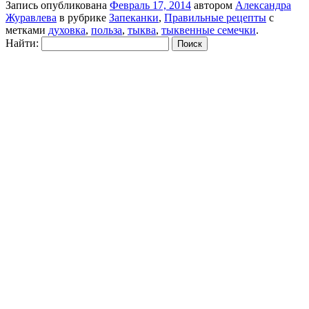
Запись опубликована
Февраль 17, 2014
автором
Александра
Журавлева
в рубрике
Запеканки
,
Правильные рецепты
с
метками
духовка
,
польза
,
тыква
,
тыквенные семечки
.
Найти: