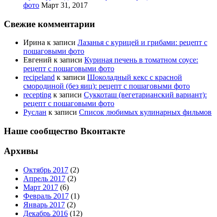
фото
Март 31, 2017
Свежие комментарии
Ирина
к записи
Лазанья с курицей и грибами: рецепт с
пошаговыми фото
Евгений
к записи
Куриная печень в томатном соусе:
рецепт с пошаговыми фото
recipeland
к записи
Шоколадный кекс с красной
смородиной (без яиц): рецепт с пошаговыми фото
recepting
к записи
Суккоташ (вегетарианский вариант):
рецепт с пошаговыми фото
Руслан
к записи
Список любимых кулинарных фильмов
Наше сообщество Вконтакте
Архивы
Октябрь 2017
(2)
Апрель 2017
(2)
Март 2017
(6)
Февраль 2017
(1)
Январь 2017
(2)
Декабрь 2016
(12)