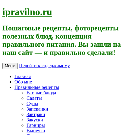
ipravilno.ru
Пошаговые рецепты, фоторецепты
полезных блюд, концепция
правильного питания. Вы зашли на
наш сайт — и правильно сделали!
Перейти к содержимому
Меню
Главная
Обо мне
Правильные рецепты
Вторые блюда
Салаты
Супы
Запеканки
Завтраки
Закуски
Гарниры
Выпечка