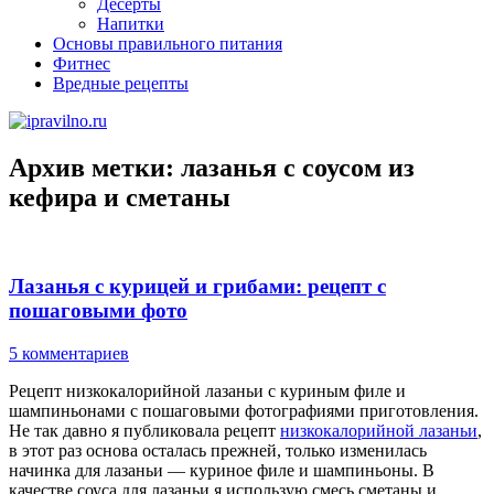
Десерты
Напитки
Основы правильного питания
Фитнес
Вредные рецепты
Архив метки:
лазанья с соусом из
кефира и сметаны
Лазанья с курицей и грибами: рецепт с
пошаговыми фото
5 комментариев
Рецепт низкокалорийной лазаньи с куриным филе и
шампиньонами с пошаговыми фотографиями приготовления.
Не так давно я публиковала рецепт
низкокалорийной лазаньи
,
в этот раз основа осталась прежней, только изменилась
начинка для лазаньи — куриное филе и шампиньоны. В
качестве соуса для лазаньи я использую смесь сметаны и