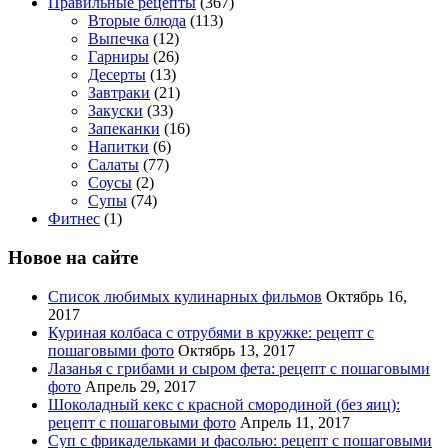
Правильные рецепты
(367)
Вторые блюда
(113)
Выпечка
(12)
Гарниры
(26)
Десерты
(13)
Завтраки
(21)
Закуски
(33)
Запеканки
(16)
Напитки
(6)
Салаты
(77)
Соусы
(2)
Супы
(74)
Фитнес
(1)
Новое на сайте
Список любимых кулинарных фильмов
Октябрь 16,
2017
Куриная колбаса с отрубями в кружке: рецепт с
пошаговыми фото
Октябрь 13, 2017
Лазанья с грибами и сыром фета: рецепт с пошаговыми
фото
Апрель 29, 2017
Шоколадный кекс с красной смородиной (без яиц):
рецепт с пошаговыми фото
Апрель 11, 2017
Суп с фрикадельками и фасолью: рецепт с пошаговыми