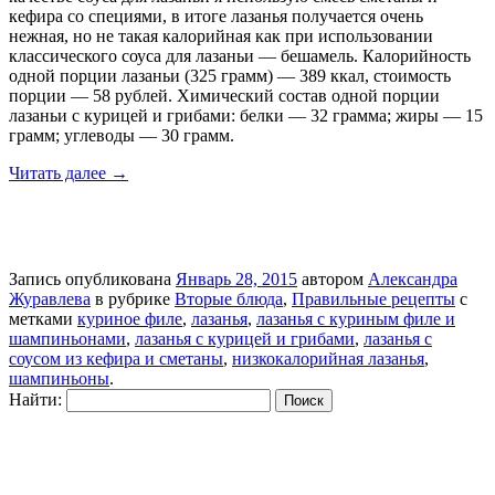
кефира со специями, в итоге лазанья получается очень
нежная, но не такая калорийная как при использовании
классического соуса для лазаньи — бешамель. Калорийность
одной порции лазаньи (325 грамм) — 389 ккал, стоимость
порции — 58 рублей. Химический состав одной порции
лазаньи с курицей и грибами: белки — 32 грамма; жиры — 15
грамм; углеводы — 30 грамм.
Читать далее
→
Запись опубликована
Январь 28, 2015
автором
Александра
Журавлева
в рубрике
Вторые блюда
,
Правильные рецепты
с
метками
куриное филе
,
лазанья
,
лазанья с куриным филе и
шампиньонами
,
лазанья с курицей и грибами
,
лазанья с
соусом из кефира и сметаны
,
низкокалорийная лазанья
,
шампиньоны
.
Найти: