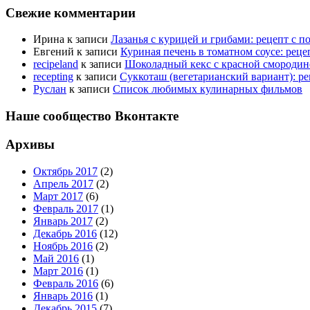
Свежие комментарии
Ирина
к записи
Лазанья с курицей и грибами: рецепт с 
Евгений
к записи
Куриная печень в томатном соусе: рец
recipeland
к записи
Шоколадный кекс с красной смородино
recepting
к записи
Суккоташ (вегетарианский вариант): р
Руслан
к записи
Список любимых кулинарных фильмов
Наше сообщество Вконтакте
Архивы
Октябрь 2017
(2)
Апрель 2017
(2)
Март 2017
(6)
Февраль 2017
(1)
Январь 2017
(2)
Декабрь 2016
(12)
Ноябрь 2016
(2)
Май 2016
(1)
Март 2016
(1)
Февраль 2016
(6)
Январь 2016
(1)
Декабрь 2015
(7)