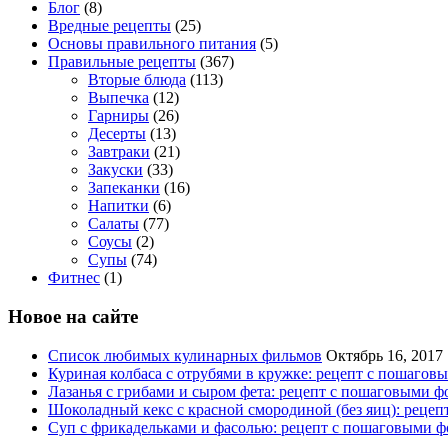
Блог
(8)
Вредные рецепты
(25)
Основы правильного питания
(5)
Правильные рецепты
(367)
Вторые блюда
(113)
Выпечка
(12)
Гарниры
(26)
Десерты
(13)
Завтраки
(21)
Закуски
(33)
Запеканки
(16)
Напитки
(6)
Салаты
(77)
Соусы
(2)
Супы
(74)
Фитнес
(1)
Новое на сайте
Список любимых кулинарных фильмов
Октябрь 16, 2017
Куриная колбаса с отрубями в кружке: рецепт с пошагов
Лазанья с грибами и сыром фета: рецепт с пошаговыми ф
Шоколадный кекс с красной смородиной (без яиц): реце
Суп с фрикадельками и фасолью: рецепт с пошаговыми ф