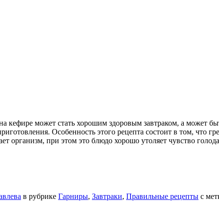
на кефире может стать хорошим здоровым завтраком, а может бы
приготовления. Особенность этого рецепта состоит в том, что гре
ет организм, при этом это блюдо хорошо утоляет чувство голод
авлева
в рубрике
Гарниры
,
Завтраки
,
Правильные рецепты
с ме