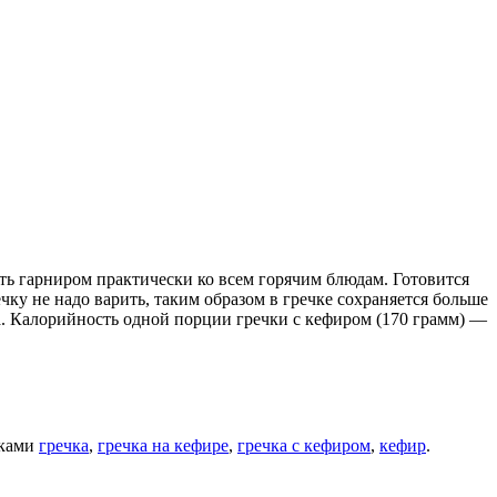
ть гарниром практически ко всем горячим блюдам. Готовится
чку не надо варить, таким образом в гречке сохраняется больше
а. Калорийность одной порции гречки с кефиром (170 грамм) —
тками
гречка
,
гречка на кефире
,
гречка с кефиром
,
кефир
.