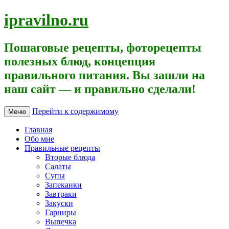
ipravilno.ru
Пошаговые рецепты, фоторецепты
полезных блюд, концепция
правильного питания. Вы зашли на
наш сайт — и правильно сделали!
Перейти к содержимому
Меню
Главная
Обо мне
Правильные рецепты
Вторые блюда
Салаты
Супы
Запеканки
Завтраки
Закуски
Гарниры
Выпечка