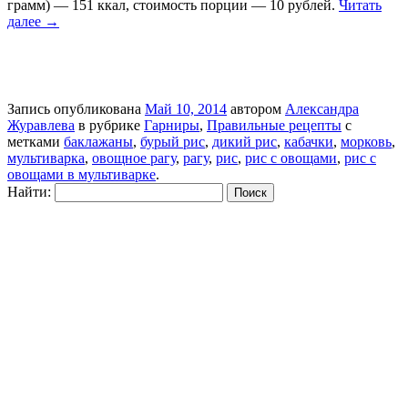
грамм) — 151 ккал, стоимость порции — 10 рублей.
Читать
далее
→
Запись опубликована
Май 10, 2014
автором
Александра
Журавлева
в рубрике
Гарниры
,
Правильные рецепты
с
метками
баклажаны
,
бурый рис
,
дикий рис
,
кабачки
,
морковь
,
мультиварка
,
овощное рагу
,
рагу
,
рис
,
рис с овощами
,
рис с
овощами в мультиварке
.
Найти: