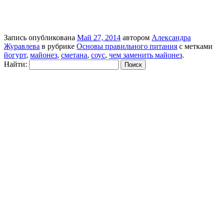
Запись опубликована
Май 27, 2014
автором
Александра
Журавлева
в рубрике
Основы правильного питания
с метками
йогурт
,
майонез
,
сметана
,
соус
,
чем заменить майонез
.
Найти: