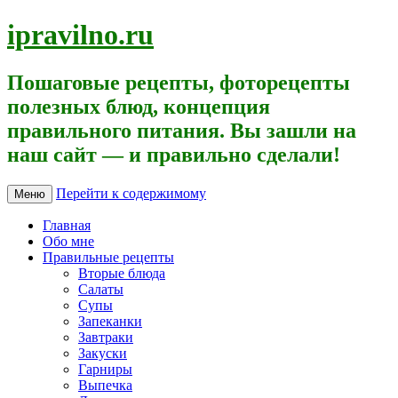
ipravilno.ru
Пошаговые рецепты, фоторецепты
полезных блюд, концепция
правильного питания. Вы зашли на
наш сайт — и правильно сделали!
Перейти к содержимому
Меню
Главная
Обо мне
Правильные рецепты
Вторые блюда
Салаты
Супы
Запеканки
Завтраки
Закуски
Гарниры
Выпечка