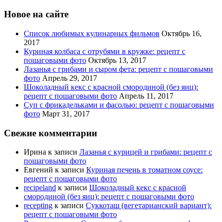
Новое на сайте
Список любимых кулинарных фильмов
Октябрь 16,
2017
Куриная колбаса с отрубями в кружке: рецепт с
пошаговыми фото
Октябрь 13, 2017
Лазанья с грибами и сыром фета: рецепт с пошаговыми
фото
Апрель 29, 2017
Шоколадный кекс с красной смородиной (без яиц):
рецепт с пошаговыми фото
Апрель 11, 2017
Суп с фрикадельками и фасолью: рецепт с пошаговыми
фото
Март 31, 2017
Свежие комментарии
Ирина
к записи
Лазанья с курицей и грибами: рецепт с
пошаговыми фото
Евгений
к записи
Куриная печень в томатном соусе:
рецепт с пошаговыми фото
recipeland
к записи
Шоколадный кекс с красной
смородиной (без яиц): рецепт с пошаговыми фото
recepting
к записи
Суккоташ (вегетарианский вариант):
рецепт с пошаговыми фото