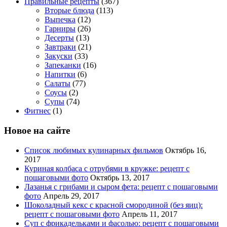
Правильные рецепты
(367)
Вторые блюда
(113)
Выпечка
(12)
Гарниры
(26)
Десерты
(13)
Завтраки
(21)
Закуски
(33)
Запеканки
(16)
Напитки
(6)
Салаты
(77)
Соусы
(2)
Супы
(74)
Фитнес
(1)
Новое на сайте
Список любимых кулинарных фильмов
Октябрь 16,
2017
Куриная колбаса с отрубями в кружке: рецепт с
пошаговыми фото
Октябрь 13, 2017
Лазанья с грибами и сыром фета: рецепт с пошаговыми
фото
Апрель 29, 2017
Шоколадный кекс с красной смородиной (без яиц):
рецепт с пошаговыми фото
Апрель 11, 2017
Суп с фрикадельками и фасолью: рецепт с пошаговыми