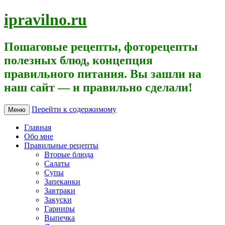
ipravilno.ru
Пошаговые рецепты, фоторецепты
полезных блюд, концепция
правильного питания. Вы зашли на
наш сайт — и правильно сделали!
Перейти к содержимому
Меню
Главная
Обо мне
Правильные рецепты
Вторые блюда
Салаты
Супы
Запеканки
Завтраки
Закуски
Гарниры
Выпечка