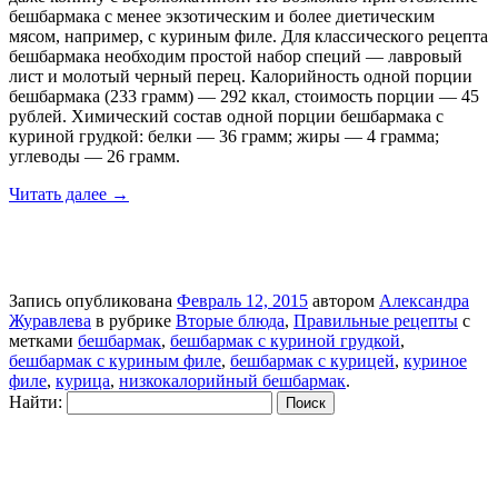
бешбармака с менее экзотическим и более диетическим
мясом, например, с куриным филе. Для классического рецепта
бешбармака необходим простой набор специй — лавровый
лист и молотый черный перец. Калорийность одной порции
бешбармака (233 грамм) — 292 ккал, стоимость порции — 45
рублей. Химический состав одной порции бешбармака с
куриной грудкой: белки — 36 грамм; жиры — 4 грамма;
углеводы — 26 грамм.
Читать далее
→
Запись опубликована
Февраль 12, 2015
автором
Александра
Журавлева
в рубрике
Вторые блюда
,
Правильные рецепты
с
метками
бешбармак
,
бешбармак с куриной грудкой
,
бешбармак с куриным филе
,
бешбармак с курицей
,
куриное
филе
,
курица
,
низкокалорийный бешбармак
.
Найти: