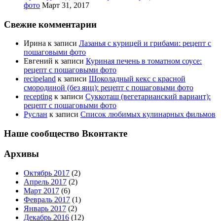
фото
Март 31, 2017
Свежие комментарии
Ирина
к записи
Лазанья с курицей и грибами: рецепт с
пошаговыми фото
Евгений
к записи
Куриная печень в томатном соусе:
рецепт с пошаговыми фото
recipeland
к записи
Шоколадный кекс с красной
смородиной (без яиц): рецепт с пошаговыми фото
recepting
к записи
Суккоташ (вегетарианский вариант):
рецепт с пошаговыми фото
Руслан
к записи
Список любимых кулинарных фильмов
Наше сообщество Вконтакте
Архивы
Октябрь 2017
(2)
Апрель 2017
(2)
Март 2017
(6)
Февраль 2017
(1)
Январь 2017
(2)
Декабрь 2016
(12)