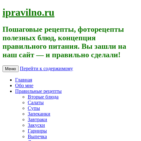
ipravilno.ru
Пошаговые рецепты, фоторецепты
полезных блюд, концепция
правильного питания. Вы зашли на
наш сайт — и правильно сделали!
Перейти к содержимому
Меню
Главная
Обо мне
Правильные рецепты
Вторые блюда
Салаты
Супы
Запеканки
Завтраки
Закуски
Гарниры
Выпечка