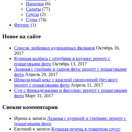
Напитки
(6)
Салаты
(77)
Соусы
(2)
Супы
(74)
Фитнес
(1)
Новое на сайте
Список любимых кулинарных фильмов
Октябрь 16,
2017
Куриная колбаса с отрубями в кружке: рецепт с
пошаговыми фото
Октябрь 13, 2017
Лазанья с грибами и сыром фета: рецепт с пошаговыми
фото
Апрель 29, 2017
Шоколадный кекс с красной смородиной (без яиц):
рецепт с пошаговыми фото
Апрель 11, 2017
Суп с фрикадельками и фасолью: рецепт с пошаговыми
фото
Март 31, 2017
Свежие комментарии
Ирина
к записи
Лазанья с курицей и грибами: рецепт с
пошаговыми фото
Евгений
к записи
Куриная печень в томатном соусе: