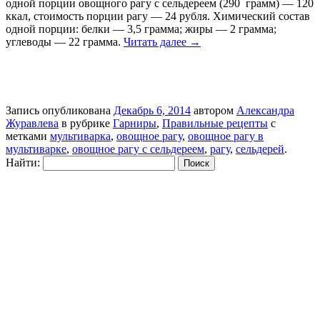
одной порции овощного рагу с сельдереем (290 грамм) — 120
ккал, стоимость порции рагу — 24 рубля. Химический состав
одной порции: белки — 3,5 грамма; жиры — 2 грамма;
углеводы — 22 грамма.
Читать далее
→
Запись опубликована
Декабрь 6, 2014
автором
Александра
Журавлева
в рубрике
Гарниры
,
Правильные рецепты
с
метками
мультиварка
,
овощное рагу
,
овощное рагу в
мультиварке
,
овощное рагу с сельдереем
,
рагу
,
сельдерей
.
Найти: