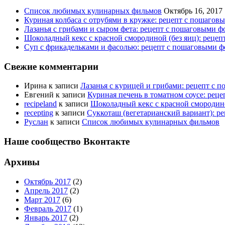
Список любимых кулинарных фильмов
Октябрь 16, 2017
Куриная колбаса с отрубями в кружке: рецепт с пошагов
Лазанья с грибами и сыром фета: рецепт с пошаговыми ф
Шоколадный кекс с красной смородиной (без яиц): реце
Суп с фрикадельками и фасолью: рецепт с пошаговыми ф
Свежие комментарии
Ирина
к записи
Лазанья с курицей и грибами: рецепт с 
Евгений
к записи
Куриная печень в томатном соусе: рец
recipeland
к записи
Шоколадный кекс с красной смородино
recepting
к записи
Суккоташ (вегетарианский вариант): р
Руслан
к записи
Список любимых кулинарных фильмов
Наше сообщество Вконтакте
Архивы
Октябрь 2017
(2)
Апрель 2017
(2)
Март 2017
(6)
Февраль 2017
(1)
Январь 2017
(2)