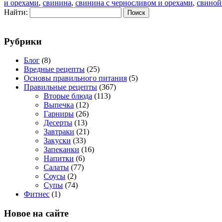
и орехами
,
свинина
,
свинина с черносливом и орехами
,
свиной
Найти:
Рубрики
Блог
(8)
Вредные рецепты
(25)
Основы правильного питания
(5)
Правильные рецепты
(367)
Вторые блюда
(113)
Выпечка
(12)
Гарниры
(26)
Десерты
(13)
Завтраки
(21)
Закуски
(33)
Запеканки
(16)
Напитки
(6)
Салаты
(77)
Соусы
(2)
Супы
(74)
Фитнес
(1)
Новое на сайте