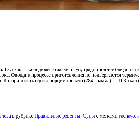
о
и. Гаспачо — холодный томатный суп, традиционное блюдо испа
чеснока. Овощи в процессе приготовления не подвергаются терми
м. Калорийность одной порции гаспачо (284 грамма) — 103 ккал 
влева
в рубрике
Правильные рецепты
,
Супы
с метками
гаспачо
,