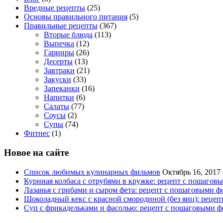
Вредные рецепты
(25)
Основы правильного питания
(5)
Правильные рецепты
(367)
Вторые блюда
(113)
Выпечка
(12)
Гарниры
(26)
Десерты
(13)
Завтраки
(21)
Закуски
(33)
Запеканки
(16)
Напитки
(6)
Салаты
(77)
Соусы
(2)
Супы
(74)
Фитнес
(1)
Новое на сайте
Список любимых кулинарных фильмов
Октябрь 16, 2017
Куриная колбаса с отрубями в кружке: рецепт с пошагов
Лазанья с грибами и сыром фета: рецепт с пошаговыми ф
Шоколадный кекс с красной смородиной (без яиц): реце
Суп с фрикадельками и фасолью: рецепт с пошаговыми ф