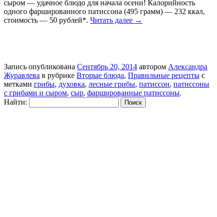
сыром — удачное блюдо для начала осени! Калорийность
одного фаршированного патиссона (495 грамм) — 232 ккал,
стоимость — 50 рублей*.
Читать далее
→
Запись опубликована
Сентябрь 20, 2014
автором
Александра
Журавлева
в рубрике
Вторые блюда
,
Правильные рецепты
с
метками
грибы
,
духовка
,
лесные грибы
,
патиссон
,
патиссоны
с грибами и сыром
,
сыр
,
фаршированные патиссоны
.
Найти: