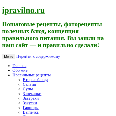
ipravilno.ru
Пошаговые рецепты, фоторецепты
полезных блюд, концепция
правильного питания. Вы зашли на
наш сайт — и правильно сделали!
Перейти к содержимому
Меню
Главная
Обо мне
Правильные рецепты
Вторые блюда
Салаты
Супы
Запеканки
Завтраки
Закуски
Гарниры
Выпечка