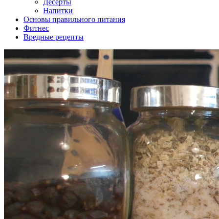
Десерты
Напитки
Основы правильного питания
Фитнес
Вредные рецепты