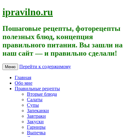
ipravilno.ru
Пошаговые рецепты, фоторецепты
полезных блюд, концепция
правильного питания. Вы зашли на
наш сайт — и правильно сделали!
Перейти к содержимому
Меню
Главная
Обо мне
Правильные рецепты
Вторые блюда
Салаты
Супы
Запеканки
Завтраки
Закуски
Гарниры
Выпечка