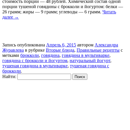
стоимость порции — 48 рублей. Химический состав одной
порции тушеной говядины с брокколи и йогуртом: белки —
26 грамм; жиры — 9 грамм; углеводы — 6 грамм.
Читать
далее
→
Запись опубликована
Апрель 6, 2015
автором
Александра
Журавлева
в рубрике
Вторые блюда
,
Правильные рецепты
с
метками
брокколи
,
говядина
,
говядина в мультиварке
,
говядина с брокколи и йогуртом
,
натуральный йогурт
,
тушеная говядина в мультиварке
,
тушеная говядина с
брокколи
.
Найти: