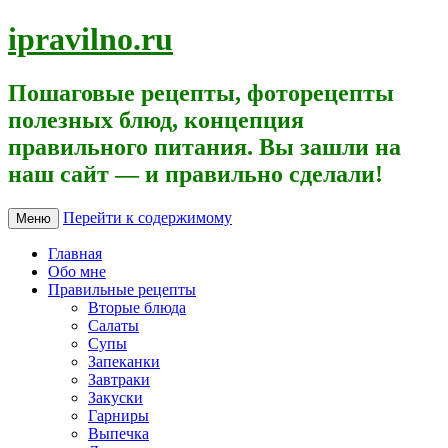
ipravilno.ru
Пошаговые рецепты, фоторецепты
полезных блюд, концепция
правильного питания. Вы зашли на
наш сайт — и правильно сделали!
Перейти к содержимому
Меню
Главная
Обо мне
Правильные рецепты
Вторые блюда
Салаты
Супы
Запеканки
Завтраки
Закуски
Гарниры
Выпечка