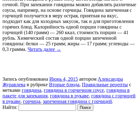
сочной. При запекании говядины можно добавлять различные
соусы, например, на основе горчицы. Говядина запеченная с
горчицей получается в меру острая, приятная на вкус,
подходит как для холодных закусок, так и для приготовления
горячих блюд. Калорийность одной порции говядины с
горчицей (140 грамм) — 260 ккал, стоимость порции — 41
рубль. Химический состав одной порции запеченной
говядины: белки — 25 грамм; жиры — 17 грамм; углеводы —
0,3 грамма.
Читать далее
→
Запись опубликована
Июнь 4, 2015
автором
Александра
Журавлева
в рубрике
Вторые блюда
,
Правильные рецепты
с
метками
говядина
,
говядина в горчичном соусе
,
говядина в
пакете для запекания
,
говядина в рукаве
,
говядина с горчицей
в рукаве
,
горчица
,
запеченная говядина с горчицей
.
Найти: