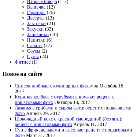
Вторые блюда
(113)
Выпечка
(12)
Гарниры
(26)
Десерты
(13)
Завтраки
(21)
Закуски
(33)
Запеканки
(16)
Напитки
(6)
Салаты
(77)
Соусы
(2)
Супы
(74)
Фитнес
(1)
Новое на сайте
Список любимых кулинарных фильмов
Октябрь 16,
2017
Куриная колбаса с отрубями в кружке: рецепт с
пошаговыми фото
Октябрь 13, 2017
Лазанья с грибами и сыром фета: рецепт с пошаговыми
фото
Апрель 29, 2017
Шоколадный кекс с красной смородиной (без яиц):
рецепт с пошаговыми фото
Апрель 11, 2017
Суп с фрикадельками и фасолью: рецепт с пошаговыми
фото
Март 31, 2017