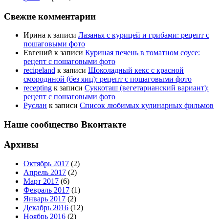
Свежие комментарии
Ирина
к записи
Лазанья с курицей и грибами: рецепт с
пошаговыми фото
Евгений
к записи
Куриная печень в томатном соусе:
рецепт с пошаговыми фото
recipeland
к записи
Шоколадный кекс с красной
смородиной (без яиц): рецепт с пошаговыми фото
recepting
к записи
Суккоташ (вегетарианский вариант):
рецепт с пошаговыми фото
Руслан
к записи
Список любимых кулинарных фильмов
Наше сообщество Вконтакте
Архивы
Октябрь 2017
(2)
Апрель 2017
(2)
Март 2017
(6)
Февраль 2017
(1)
Январь 2017
(2)
Декабрь 2016
(12)
Ноябрь 2016
(2)