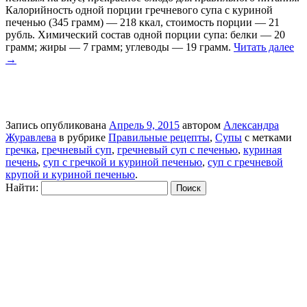
Калорийность одной порции гречневого супа с куриной
печенью (345 грамм) — 218 ккал, стоимость порции — 21
рубль. Химический состав одной порции супа: белки — 20
грамм; жиры — 7 грамм; углеводы — 19 грамм.
Читать далее
→
Запись опубликована
Апрель 9, 2015
автором
Александра
Журавлева
в рубрике
Правильные рецепты
,
Супы
с метками
гречка
,
гречневый суп
,
гречневый суп с печенью
,
куриная
печень
,
суп с гречкой и куриной печенью
,
суп с гречневой
крупой и куриной печенью
.
Найти: