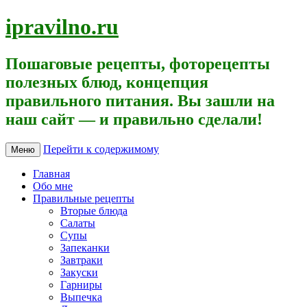
ipravilno.ru
Пошаговые рецепты, фоторецепты
полезных блюд, концепция
правильного питания. Вы зашли на
наш сайт — и правильно сделали!
Перейти к содержимому
Меню
Главная
Обо мне
Правильные рецепты
Вторые блюда
Салаты
Супы
Запеканки
Завтраки
Закуски
Гарниры
Выпечка