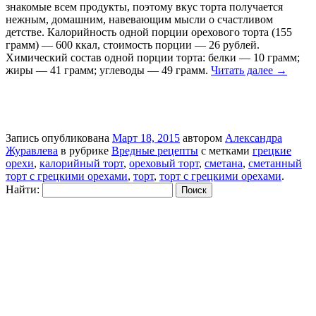
знакомые всем продукты, поэтому вкус торта получается
нежным, домашним, навевающим мысли о счастливом
детстве. Калорийность одной порции орехового торта (155
грамм) — 600 ккал, стоимость порции — 26 рублей.
Химический состав одной порции торта: белки — 10 грамм;
жиры — 41 грамм; углеводы — 49 грамм.
Читать далее
→
Запись опубликована
Март 18, 2015
автором
Александра
Журавлева
в рубрике
Вредные рецепты
с метками
грецкие
орехи
,
калорийный торт
,
ореховый торт
,
сметана
,
сметанный
торт с грецкими орехами
,
торт
,
торт с грецкими орехами
.
Найти: