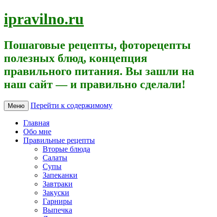
ipravilno.ru
Пошаговые рецепты, фоторецепты
полезных блюд, концепция
правильного питания. Вы зашли на
наш сайт — и правильно сделали!
Перейти к содержимому
Меню
Главная
Обо мне
Правильные рецепты
Вторые блюда
Салаты
Супы
Запеканки
Завтраки
Закуски
Гарниры
Выпечка