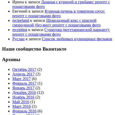
Ирина
к записи
Лазанья с курицей и грибами: рецепт с
пошаговыми фото
Евгений
к записи
Куриная печень в томатном соусе:
рецепт с пошаговыми фото
recipeland
к записи
Шоколадный кекс с красной
смородиной (без яиц): рецепт с пошаговыми фото
recepting
к записи
Суккоташ (вегетарианский вариант):
рецепт с пошаговыми фото
Руслан
к записи
Список любимых кулинарных фильмов
Наше сообщество Вконтакте
Архивы
Октябрь 2017
(2)
Апрель 2017
(2)
Март 2017
(6)
Февраль 2017
(1)
Январь 2017
(2)
Декабрь 2016
(12)
Ноябрь 2016
(2)
Май 2016
(1)
Март 2016
(1)
Февраль 2016
(6)