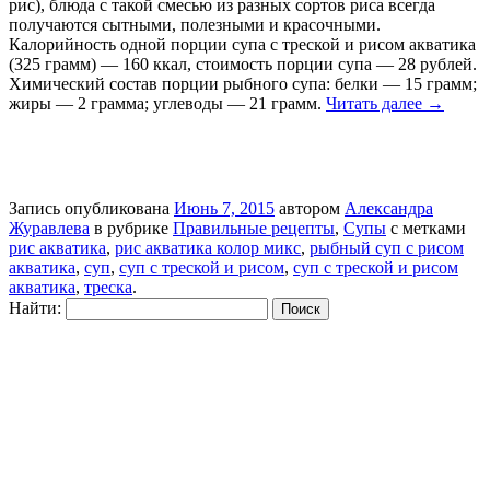
рис), блюда с такой смесью из разных сортов риса всегда
получаются сытными, полезными и красочными.
Калорийность одной порции супа с треской и рисом акватика
(325 грамм) — 160 ккал, стоимость порции супа — 28 рублей.
Химический состав порции рыбного супа: белки — 15 грамм;
жиры — 2 грамма; углеводы — 21 грамм.
Читать далее
→
Запись опубликована
Июнь 7, 2015
автором
Александра
Журавлева
в рубрике
Правильные рецепты
,
Супы
с метками
рис акватика
,
рис акватика колор микс
,
рыбный суп с рисом
акватика
,
суп
,
суп с треской и рисом
,
суп с треской и рисом
акватика
,
треска
.
Найти: