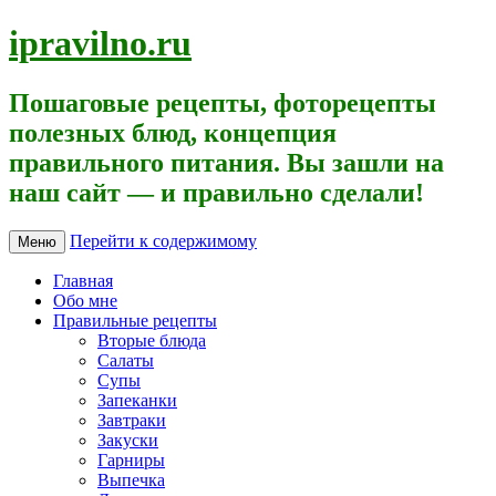
ipravilno.ru
Пошаговые рецепты, фоторецепты
полезных блюд, концепция
правильного питания. Вы зашли на
наш сайт — и правильно сделали!
Перейти к содержимому
Меню
Главная
Обо мне
Правильные рецепты
Вторые блюда
Салаты
Супы
Запеканки
Завтраки
Закуски
Гарниры
Выпечка