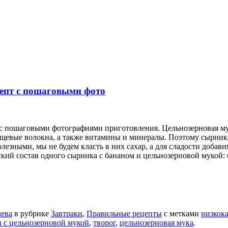
цепт с пошаговыми фото
е с пошаговыми фотографиями приготовления. Цельнозерновая 
пищевые волокна, а также витамины и минералы. Поэтому сырник
езными, мы не будем класть в них сахар, а для сладости добав
ский состав одного сырника с бананом и цельнозерновой мукой:
лева
в рубрике
Завтраки
,
Правильные рецепты
с метками
низкок
 с цельнозерновой мукой
,
творог
,
цельнозерновая мука
.