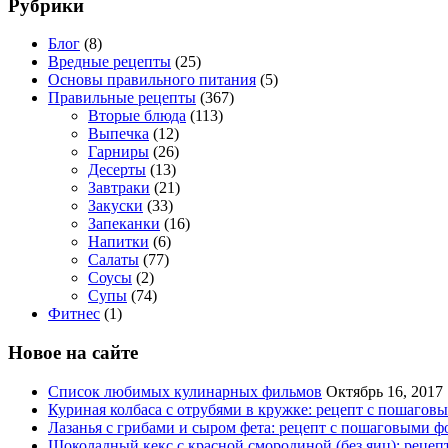
Рубрики
Блог
(8)
Вредные рецепты
(25)
Основы правильного питания
(5)
Правильные рецепты
(367)
Вторые блюда
(113)
Выпечка
(12)
Гарниры
(26)
Десерты
(13)
Завтраки
(21)
Закуски
(33)
Запеканки
(16)
Напитки
(6)
Салаты
(77)
Соусы
(2)
Супы
(74)
Фитнес
(1)
Новое на сайте
Список любимых кулинарных фильмов
Октябрь 16, 2017
Куриная колбаса с отрубями в кружке: рецепт с пошагов
Лазанья с грибами и сыром фета: рецепт с пошаговыми ф
Шоколадный кекс с красной смородиной (без яиц): реце