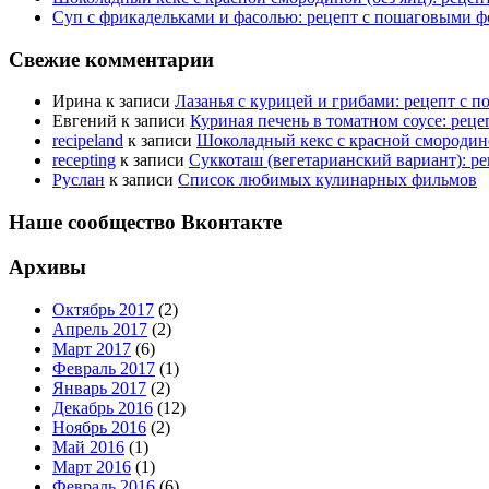
Суп с фрикадельками и фасолью: рецепт с пошаговыми ф
Свежие комментарии
Ирина
к записи
Лазанья с курицей и грибами: рецепт с 
Евгений
к записи
Куриная печень в томатном соусе: рец
recipeland
к записи
Шоколадный кекс с красной смородино
recepting
к записи
Суккоташ (вегетарианский вариант): р
Руслан
к записи
Список любимых кулинарных фильмов
Наше сообщество Вконтакте
Архивы
Октябрь 2017
(2)
Апрель 2017
(2)
Март 2017
(6)
Февраль 2017
(1)
Январь 2017
(2)
Декабрь 2016
(12)
Ноябрь 2016
(2)
Май 2016
(1)
Март 2016
(1)
Февраль 2016
(6)