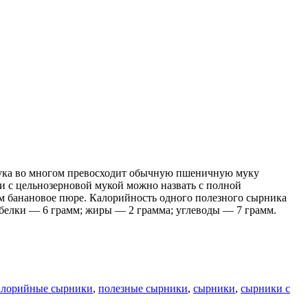
мука во многом превосходит обычную пшеничную муку
и с цельнозерновой мукой можно назвать с полной
им банановое пюре. Калорийность одного полезного сырника
 белки — 6 грамм; жиры — 2 грамма; углеводы — 7 грамм.
алорийные сырники
,
полезные сырники
,
сырники
,
сырники с