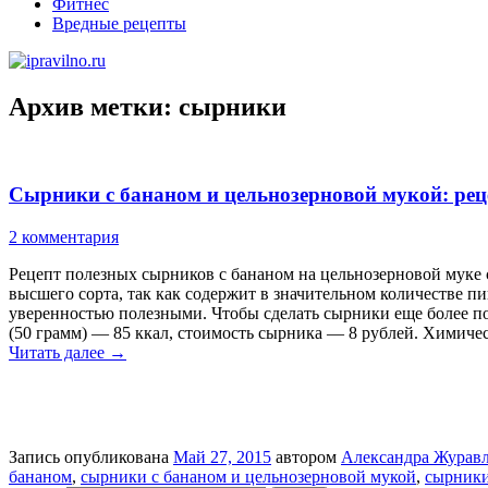
Фитнес
Вредные рецепты
Архив метки:
сырники
Сырники с бананом и цельнозерновой мукой: ре
2 комментария
Рецепт полезных сырников с бананом на цельнозерновой мук
высшего сорта, так как содержит в значительном количестве 
уверенностью полезными. Чтобы сделать сырники еще более пол
(50 грамм) — 85 ккал, стоимость сырника — 8 рублей. Химиче
Читать далее
→
Запись опубликована
Май 27, 2015
автором
Александра Журав
бананом
,
сырники с бананом и цельнозерновой мукой
,
сырники