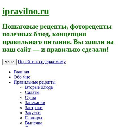
ipravilno.ru
Пошаговые рецепты, фоторецепты
полезных блюд, концепция
правильного питания. Вы зашли на
наш сайт — и правильно сделали!
Перейти к содержимому
Меню
Главная
Обо мне
Правильные рецепты
Вторые блюда
Салаты
Супы
Запеканки
Завтраки
Закуски
Гарниры
Выпечка