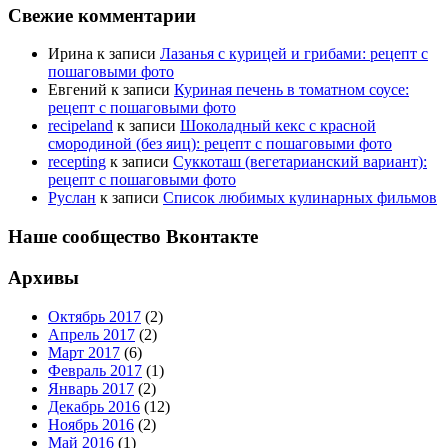
Свежие комментарии
Ирина
к записи
Лазанья с курицей и грибами: рецепт с
пошаговыми фото
Евгений
к записи
Куриная печень в томатном соусе:
рецепт с пошаговыми фото
recipeland
к записи
Шоколадный кекс с красной
смородиной (без яиц): рецепт с пошаговыми фото
recepting
к записи
Суккоташ (вегетарианский вариант):
рецепт с пошаговыми фото
Руслан
к записи
Список любимых кулинарных фильмов
Наше сообщество Вконтакте
Архивы
Октябрь 2017
(2)
Апрель 2017
(2)
Март 2017
(6)
Февраль 2017
(1)
Январь 2017
(2)
Декабрь 2016
(12)
Ноябрь 2016
(2)
Май 2016
(1)