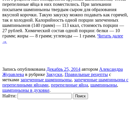
перепелиные яйца в них поместились. При запекании
посыпаем шампиньоны твердым сыром для образования
вкусной корочки. Такую закуску можно подавать как горячей,
так и холодной. Калорийность одной порции запеченных
шампиньонов (140 грамм) — 113 ккал, стоимость порции —
27 рублей. Химический состав одной порции: белки — 10
грамм; жиры — 8 грамм; углеводы — 1 грамм.
Читать далее
→
Запись опубликована
Декабрь 25, 2014
автором
Александра
Журавлева
в рубрике
Закуски
,
Правильные рецепты
с
метками
запеченные шампиньоны
,
запеченные шампиньоны с
перепелиными яйцами
,
перепелиные яйца
,
шампиньоны
,
шампиньоны в духовке
.
Найти: