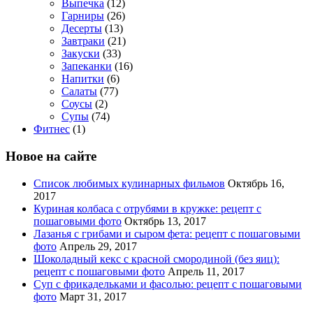
Выпечка
(12)
Гарниры
(26)
Десерты
(13)
Завтраки
(21)
Закуски
(33)
Запеканки
(16)
Напитки
(6)
Салаты
(77)
Соусы
(2)
Супы
(74)
Фитнес
(1)
Новое на сайте
Список любимых кулинарных фильмов
Октябрь 16,
2017
Куриная колбаса с отрубями в кружке: рецепт с
пошаговыми фото
Октябрь 13, 2017
Лазанья с грибами и сыром фета: рецепт с пошаговыми
фото
Апрель 29, 2017
Шоколадный кекс с красной смородиной (без яиц):
рецепт с пошаговыми фото
Апрель 11, 2017
Суп с фрикадельками и фасолью: рецепт с пошаговыми
фото
Март 31, 2017