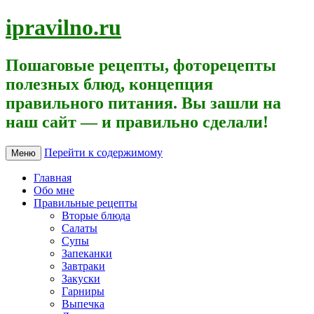
ipravilno.ru
Пошаговые рецепты, фоторецепты
полезных блюд, концепция
правильного питания. Вы зашли на
наш сайт — и правильно сделали!
Перейти к содержимому
Меню
Главная
Обо мне
Правильные рецепты
Вторые блюда
Салаты
Супы
Запеканки
Завтраки
Закуски
Гарниры
Выпечка