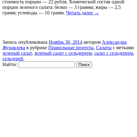
стоимость порции — 22 рубля. Химический состав одной
порции зеленого салата: белки — 3 грамма; жиры — 2,5
грамм; углеводы — 10 грамм.
Читать далее
→
Запись опубликована
Ноябрь 30, 2014
автором
Александра
Журавлева
в рубрике
Правильные рецепты
,
Салаты
с метками
зеленый салат
,
зеленый салат с сельдереем
,
салат с сельдереем
,
сельдерей
.
Найти: