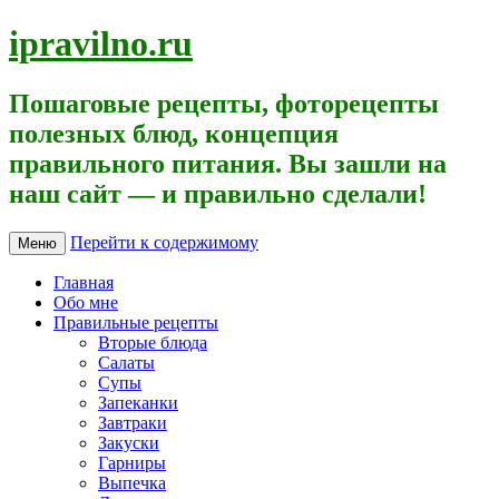
ipravilno.ru
Пошаговые рецепты, фоторецепты
полезных блюд, концепция
правильного питания. Вы зашли на
наш сайт — и правильно сделали!
Перейти к содержимому
Меню
Главная
Обо мне
Правильные рецепты
Вторые блюда
Салаты
Супы
Запеканки
Завтраки
Закуски
Гарниры
Выпечка