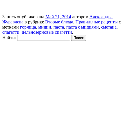
Запись опубликована
Май 21, 2014
автором
Александра
Журавлева
в рубрике
Вторые блюда
,
Правильные рецепты
с
метками
горчица
,
мидии
,
паста
,
паста с мидиями
,
сметана
,
спагетти
,
цельнозерновые спагетти
.
Найти: