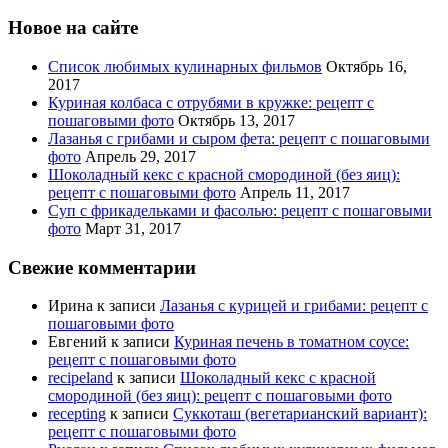
Новое на сайте
Список любимых кулинарных фильмов
Октябрь 16,
2017
Куриная колбаса с отрубями в кружке: рецепт с
пошаговыми фото
Октябрь 13, 2017
Лазанья с грибами и сыром фета: рецепт с пошаговыми
фото
Апрель 29, 2017
Шоколадный кекс с красной смородиной (без яиц):
рецепт с пошаговыми фото
Апрель 11, 2017
Суп с фрикадельками и фасолью: рецепт с пошаговыми
фото
Март 31, 2017
Свежие комментарии
Ирина
к записи
Лазанья с курицей и грибами: рецепт с
пошаговыми фото
Евгений
к записи
Куриная печень в томатном соусе:
рецепт с пошаговыми фото
recipeland
к записи
Шоколадный кекс с красной
смородиной (без яиц): рецепт с пошаговыми фото
recepting
к записи
Суккоташ (вегетарианский вариант):
рецепт с пошаговыми фото