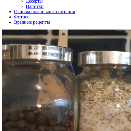
Десерты
Напитки
Основы правильного питания
Фитнес
Вредные рецепты