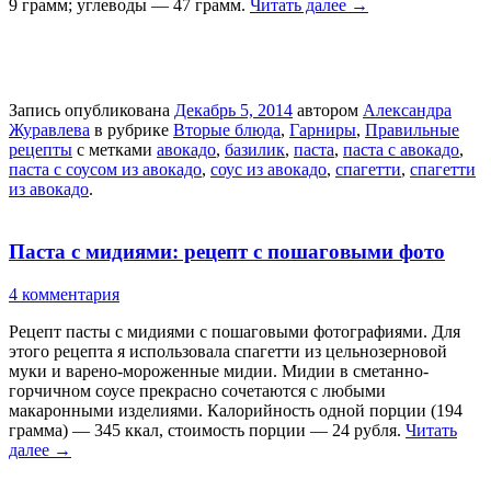
9 грамм; углеводы — 47 грамм.
Читать далее
→
Запись опубликована
Декабрь 5, 2014
автором
Александра
Журавлева
в рубрике
Вторые блюда
,
Гарниры
,
Правильные
рецепты
с метками
авокадо
,
базилик
,
паста
,
паста с авокадо
,
паста с соусом из авокадо
,
соус из авокадо
,
спагетти
,
спагетти
из авокадо
.
Паста с мидиями: рецепт с пошаговыми фото
4 комментария
Рецепт пасты с мидиями с пошаговыми фотографиями. Для
этого рецепта я использовала спагетти из цельнозерновой
муки и варено-мороженные мидии. Мидии в сметанно-
горчичном соусе прекрасно сочетаются с любыми
макаронными изделиями. Калорийность одной порции (194
грамма) — 345 ккал, стоимость порции — 24 рубля.
Читать
далее
→