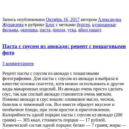
Запись опубликована
Октябрь 16, 2017
автором
Александра
Журавлева
в рубрике
Блог
с метками
бургер
,
кулинарные
фильмы
,
окрошка
,
паста
,
пицца
,
утка
,
яйцо пашот
.
Паста с соусом из авокадо: рецепт с пошаговыми
фото
5 комментариев
Рецепт пасты с соусом из авокадо с пошаговыми
фотографиями. Для пасты с соусом из авокадо я выбрала в
качестве основы спагетти, хотя можно использовать и другие
виды макаронных изделий. Из авокадо очень просто сделать
соус, так как спелый авокадо становится очень мягким.
Помимо авокадо в соус вошли: оливковое масло, чеснок,
базилик и лимонный сок. Все вместе образует вкусное и
необычное блюдо, при этом простое в приготовлении.
Калорийность одной порции пасты с соусом из авокадо (200
грамм) — 305 ккал, стоимость порции — 17 рублей.
Химический состав одной порции: белки — 7 грамм; жиры —