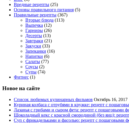
Вредные рецепты
(25)
Основы правильного питания
(5)
Правильные рецепты
(367)
Вторые блюда
(113)
Выпечка
(12)
Гарниры
(26)
Десерты
(13)
Завтраки
(21)
Закуски
(33)
Запеканки
(16)
Напитки
(6)
Салаты
(77)
Соусы
(2)
Супы
(74)
Фитнес
(1)
Новое на сайте
Список любимых кулинарных фильмов
Октябрь 16, 2017
Куриная колбаса с отрубями в кружке: рецепт с пошагов
Лазанья с грибами и сыром фета: рецепт с пошаговыми ф
Шоколадный кекс с красной смородиной (без яиц): реце
Суп с фрикадельками и фасолью: рецепт с пошаговыми ф