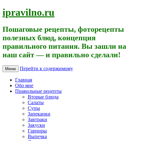
ipravilno.ru
Пошаговые рецепты, фоторецепты
полезных блюд, концепция
правильного питания. Вы зашли на
наш сайт — и правильно сделали!
Перейти к содержимому
Меню
Главная
Обо мне
Правильные рецепты
Вторые блюда
Салаты
Супы
Запеканки
Завтраки
Закуски
Гарниры
Выпечка