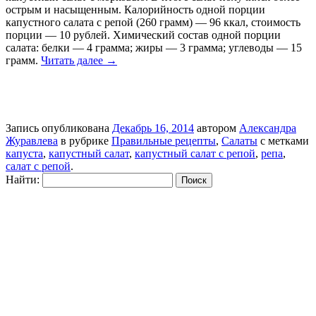
острым и насыщенным. Калорийность одной порции
капустного салата с репой (260 грамм) — 96 ккал, стоимость
порции — 10 рублей. Химический состав одной порции
салата: белки — 4 грамма; жиры — 3 грамма; углеводы — 15
грамм.
Читать далее
→
Запись опубликована
Декабрь 16, 2014
автором
Александра
Журавлева
в рубрике
Правильные рецепты
,
Салаты
с метками
капуста
,
капустный салат
,
капустный салат с репой
,
репа
,
салат с репой
.
Найти: