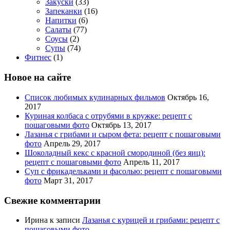
Закуски
(33)
Запеканки
(16)
Напитки
(6)
Салаты
(77)
Соусы
(2)
Супы
(74)
Фитнес
(1)
Новое на сайте
Список любимых кулинарных фильмов
Октябрь 16,
2017
Куриная колбаса с отрубями в кружке: рецепт с
пошаговыми фото
Октябрь 13, 2017
Лазанья с грибами и сыром фета: рецепт с пошаговыми
фото
Апрель 29, 2017
Шоколадный кекс с красной смородиной (без яиц):
рецепт с пошаговыми фото
Апрель 11, 2017
Суп с фрикадельками и фасолью: рецепт с пошаговыми
фото
Март 31, 2017
Свежие комментарии
Ирина
к записи
Лазанья с курицей и грибами: рецепт с
пошаговыми фото