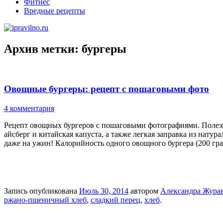
Фитнес
Вредные рецепты
Архив метки:
бургеры
Овощные бургеры: рецепт с пошаговыми фото
4 комментария
Рецепт овощных бургеров с пошаговыми фотографиями. Полезны
айсберг и китайская капуста, а также легкая заправка из натура
даже на ужин! Калорийность одного овощного бургера (200 гра
Запись опубликована
Июль 30, 2014
автором
Александра Жура
ржано-пшеничный хлеб
,
сладкий перец
,
хлеб
.