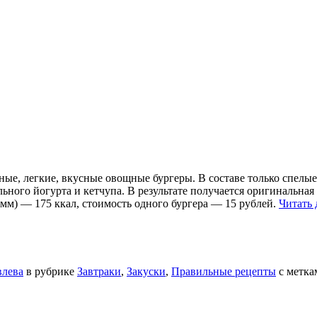
е, легкие, вкусные овощные бургеры. В составе только спелые 
льного йогурта и кетчупа. В результате получается оригинальная 
мм) — 175 ккал, стоимость одного бургера — 15 рублей.
Читать 
влева
в рубрике
Завтраки
,
Закуски
,
Правильные рецепты
с метк