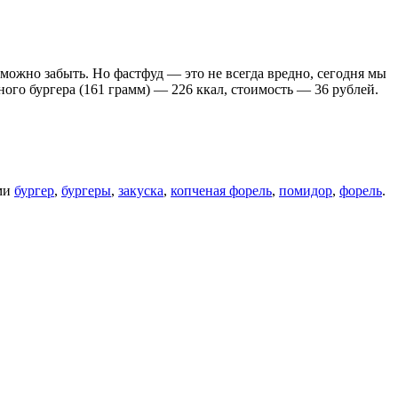
можно забыть. Но фастфуд — это не всегда вредно, сегодня мы
го бургера (161 грамм) — 226 ккал, стоимость — 36 рублей.
ми
бургер
,
бургеры
,
закуска
,
копченая форель
,
помидор
,
форель
.