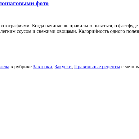
с пошаговыми фото
отографиями. Когда начинаешь правильно питаться, о фастфуде 
легким соусом и свежими овощами. Калорийность одного полезно
лева
в рубрике
Завтраки
,
Закуски
,
Правильные рецепты
с метка