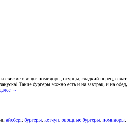
и свежие овощи: помидоры, огурцы, сладкий перец, салат
закуска! Такие бургеры можно есть и на завтрак, и на обед,
далее
→
ами
айсберг
,
бургеры
,
кетчуп
,
овощные бургеры
,
помидоры
,