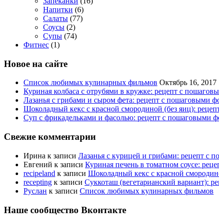
Запеканки
(16)
Напитки
(6)
Салаты
(77)
Соусы
(2)
Супы
(74)
Фитнес
(1)
Новое на сайте
Список любимых кулинарных фильмов
Октябрь 16, 2017
Куриная колбаса с отрубями в кружке: рецепт с пошагов
Лазанья с грибами и сыром фета: рецепт с пошаговыми ф
Шоколадный кекс с красной смородиной (без яиц): реце
Суп с фрикадельками и фасолью: рецепт с пошаговыми ф
Свежие комментарии
Ирина
к записи
Лазанья с курицей и грибами: рецепт с 
Евгений
к записи
Куриная печень в томатном соусе: рец
recipeland
к записи
Шоколадный кекс с красной смородино
recepting
к записи
Суккоташ (вегетарианский вариант): р
Руслан
к записи
Список любимых кулинарных фильмов
Наше сообщество Вконтакте