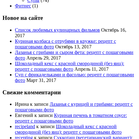
Супы
(74)
Фитнес
(1)
Новое на сайте
Список любимых кулинарных фильмов
Октябрь 16,
2017
Куриная колбаса с отрубями в кружке: рецепт с
пошаговыми фото
Октябрь 13, 2017
Лазанья с грибами и сыром фета: рецепт с пошаговыми
фото
Апрель 29, 2017
Шоколадный кекс с красной смородиной (без яиц):
рецепт с пошаговыми фото
Апрель 11, 2017
Суп с фрикадельками и фасолью: рецепт с пошаговыми
фото
Март 31, 2017
Свежие комментарии
Ирина
к записи
Лазанья с курицей и грибами: рецепт с
пошаговыми фото
Евгений
к записи
Куриная печень в томатном соусе:
рецепт с пошаговыми фото
recipeland
к записи
Шоколадный кекс с красной
смородиной (без яиц): рецепт с пошаговыми фото
recepting
к записи
Суккоташ (вегетарианский вариант):