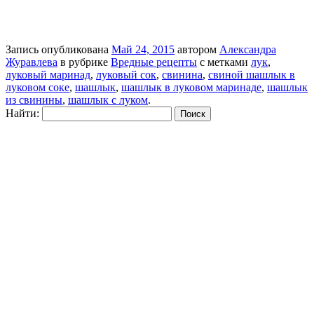
Запись опубликована
Май 24, 2015
автором
Александра
Журавлева
в рубрике
Вредные рецепты
с метками
лук
,
луковый маринад
,
луковый сок
,
свинина
,
свиной шашлык в
луковом соке
,
шашлык
,
шашлык в луковом маринаде
,
шашлык
из свинины
,
шашлык с луком
.
Найти: