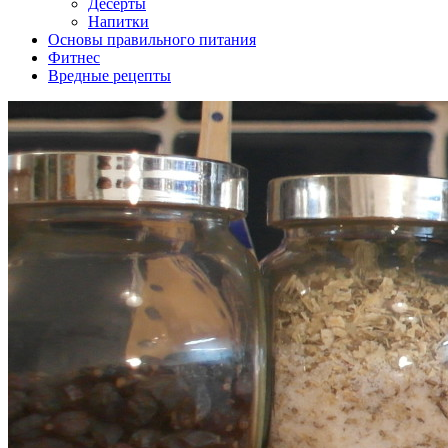
Десерты
Напитки
Основы правильного питания
Фитнес
Вредные рецепты