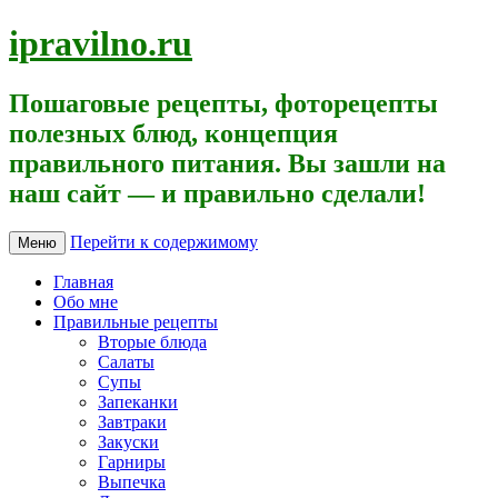
ipravilno.ru
Пошаговые рецепты, фоторецепты
полезных блюд, концепция
правильного питания. Вы зашли на
наш сайт — и правильно сделали!
Перейти к содержимому
Меню
Главная
Обо мне
Правильные рецепты
Вторые блюда
Салаты
Супы
Запеканки
Завтраки
Закуски
Гарниры
Выпечка