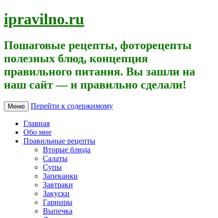
ipravilno.ru
Пошаговые рецепты, фоторецепты
полезных блюд, концепция
правильного питания. Вы зашли на
наш сайт — и правильно сделали!
Перейти к содержимому
Меню
Главная
Обо мне
Правильные рецепты
Вторые блюда
Салаты
Супы
Запеканки
Завтраки
Закуски
Гарниры
Выпечка