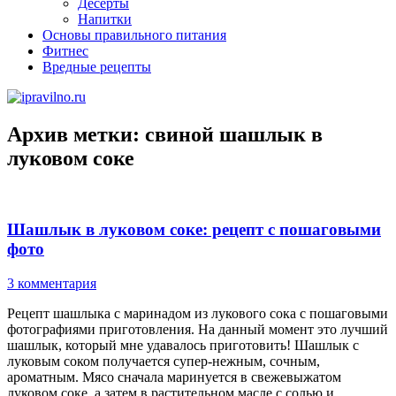
Десерты
Напитки
Основы правильного питания
Фитнес
Вредные рецепты
Архив метки:
свиной шашлык в
луковом соке
Шашлык в луковом соке: рецепт с пошаговыми
фото
3 комментария
Рецепт шашлыка с маринадом из лукового сока с пошаговыми
фотографиями приготовления. На данный момент это лучший
шашлык, который мне удавалось приготовить! Шашлык с
луковым соком получается супер-нежным, сочным,
ароматным. Мясо сначала маринуется в свежевыжатом
луковом соке, а затем в растительном масле с солью и