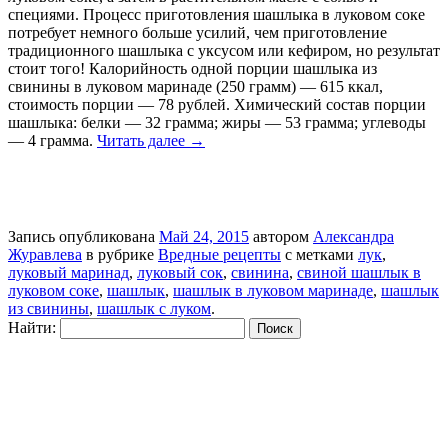
специями. Процесс приготовления шашлыка в луковом соке
потребует немного больше усилий, чем приготовление
традиционного шашлыка с уксусом или кефиром, но результат
стоит того! Калорийность одной порции шашлыка из
свинины в луковом маринаде (250 грамм) — 615 ккал,
стоимость порции — 78 рублей. Химический состав порции
шашлыка: белки — 32 грамма; жиры — 53 грамма; углеводы
— 4 грамма.
Читать далее
→
Запись опубликована
Май 24, 2015
автором
Александра
Журавлева
в рубрике
Вредные рецепты
с метками
лук
,
луковый маринад
,
луковый сок
,
свинина
,
свиной шашлык в
луковом соке
,
шашлык
,
шашлык в луковом маринаде
,
шашлык
из свинины
,
шашлык с луком
.
Найти: