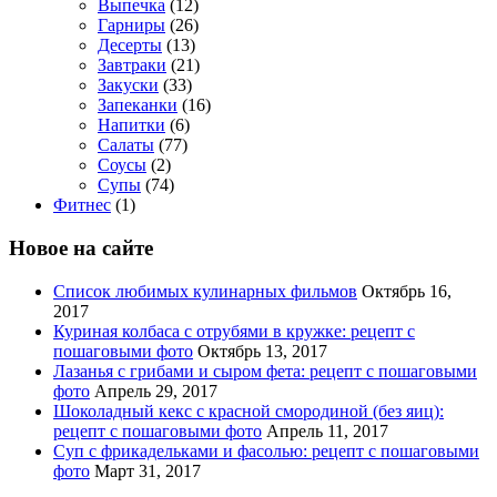
Выпечка
(12)
Гарниры
(26)
Десерты
(13)
Завтраки
(21)
Закуски
(33)
Запеканки
(16)
Напитки
(6)
Салаты
(77)
Соусы
(2)
Супы
(74)
Фитнес
(1)
Новое на сайте
Список любимых кулинарных фильмов
Октябрь 16,
2017
Куриная колбаса с отрубями в кружке: рецепт с
пошаговыми фото
Октябрь 13, 2017
Лазанья с грибами и сыром фета: рецепт с пошаговыми
фото
Апрель 29, 2017
Шоколадный кекс с красной смородиной (без яиц):
рецепт с пошаговыми фото
Апрель 11, 2017
Суп с фрикадельками и фасолью: рецепт с пошаговыми
фото
Март 31, 2017