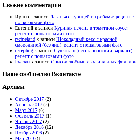
Свежие комментарии
Ирина
к записи
Лазанья с курицей и грибами: рецепт с
пошаговыми фото
Евгений
к записи
Куриная печень в томатном соусе:
рецепт с пошаговыми фото
recipeland
к записи
Шоколадный кекс с красной
смородиной (без яиц): рецепт с пошаговыми фото
recepting
к записи
Суккоташ (вегетарианский вариант):
рецепт с пошаговыми фото
Руслан
к записи
Список любимых кулинарных фильмов
Наше сообщество Вконтакте
Архивы
Октябрь 2017
(2)
Апрель 2017
(2)
Март 2017
(6)
Февраль 2017
(1)
Январь 2017
(2)
Декабрь 2016
(12)
Ноябрь 2016
(2)
Май 2016
(1)