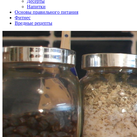
Десерты
Напитки
Основы правильного питания
Фитнес
Вредные рецепты