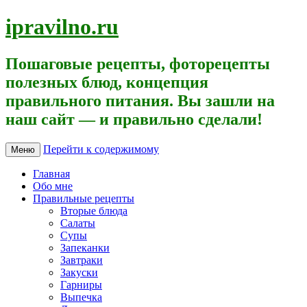
ipravilno.ru
Пошаговые рецепты, фоторецепты
полезных блюд, концепция
правильного питания. Вы зашли на
наш сайт — и правильно сделали!
Перейти к содержимому
Меню
Главная
Обо мне
Правильные рецепты
Вторые блюда
Салаты
Супы
Запеканки
Завтраки
Закуски
Гарниры
Выпечка