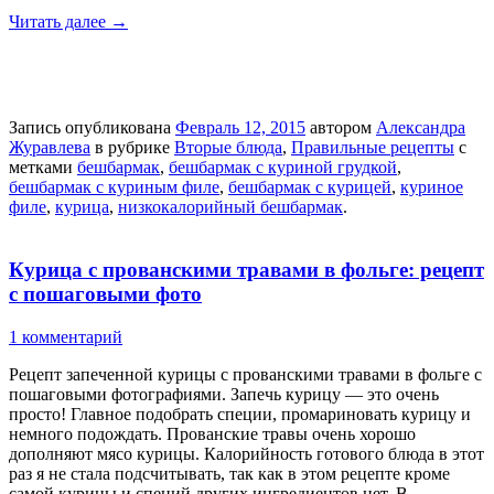
Читать далее
→
Запись опубликована
Февраль 12, 2015
автором
Александра
Журавлева
в рубрике
Вторые блюда
,
Правильные рецепты
с
метками
бешбармак
,
бешбармак с куриной грудкой
,
бешбармак с куриным филе
,
бешбармак с курицей
,
куриное
филе
,
курица
,
низкокалорийный бешбармак
.
Курица с прованскими травами в фольге: рецепт
с пошаговыми фото
1 комментарий
Рецепт запеченной курицы с прованскими травами в фольге с
пошаговыми фотографиями. Запечь курицу — это очень
просто! Главное подобрать специи, промариновать курицу и
немного подождать. Прованские травы очень хорошо
дополняют мясо курицы. Калорийность готового блюда в этот
раз я не стала подсчитывать, так как в этом рецепте кроме
самой курицы и специй других ингредиентов нет. В