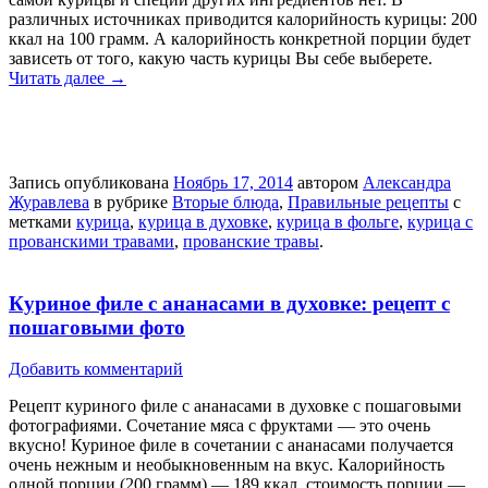
различных источниках приводится калорийность курицы: 200
ккал на 100 грамм. А калорийность конкретной порции будет
зависеть от того, какую часть курицы Вы себе выберете.
Читать далее
→
Запись опубликована
Ноябрь 17, 2014
автором
Александра
Журавлева
в рубрике
Вторые блюда
,
Правильные рецепты
с
метками
курица
,
курица в духовке
,
курица в фольге
,
курица с
прованскими травами
,
прованские травы
.
Куриное филе с ананасами в духовке: рецепт с
пошаговыми фото
Добавить комментарий
Рецепт куриного филе с ананасами в духовке с пошаговыми
фотографиями. Сочетание мяса с фруктами — это очень
вкусно! Куриное филе в сочетании с ананасами получается
очень нежным и необыкновенным на вкус. Калорийность
одной порции (200 грамм) — 189 ккал, стоимость порции —