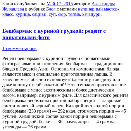
Запись опубликована
Май 17, 2015
автором
Александра
Журавлева
в рубрике
Блог
с метками
кулинарный мастер-
класс
,
курица
,
сациви
,
суп
,
сыр
,
толма
,
хачапури
.
Бешбармак с куриной грудкой: рецепт с
пошаговыми фото
15 комментариев
Рецепт бешбармака с куриной грудкой с пошаговыми
фотографиями приготовления. Бешбармак — традиционное
блюдо в Средней Азии. Основными компонентами блюда
являются мясо и специально приготовленная лапша. В
качестве мяса обычно используют баранину, говядину или
даже конину с верблюжатиной! Но возможно приготовление
бешбармака с менее экзотическим и более диетическим
мясом, например, с куриным филе. Для классического рецепта
бешбармака необходим простой набор специй — лавровый
лист и молотый черный перец. Калорийность одной порции
бешбармака (233 грамм) — 292 ккал, стоимость порции — 45
рублей. Химический состав одной порции бешбармака с
куриной грудкой: белки — 36 грамм; жиры — 4 грамма;
углеводы — 26 грамм.