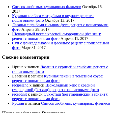
Список любимых кулинарных фильмов
Октябрь 16,
2017
Куриная колбаса с отрубями в кружке: рецепт с
пошаговыми фото
Октябрь 13, 2017
Лазанья с грибами и сыром фета: рецепт с пошаговыми
фото
Апрель 29, 2017
Шоколадный кекс с красной смородиной (без яиц):
рецепт с пошаговыми фото
Апрель 11, 2017
Суп с фрикадельками и фасолью: рецепт с пошаговыми
фото
Март 31, 2017
Свежие комментарии
Ирина
к записи
Лазанья с курицей и грибами: рецепт с
пошаговыми фото
Евгений
к записи
Куриная печень в томатном соусе:
рецепт с пошаговыми фото
recipeland
к записи
Шоколадный кекс с красной
смородиной (без яиц): рецепт с пошаговыми фото
recepting
к записи
Суккоташ (вегетарианский вариант):
рецепт с пошаговыми фото
Руслан
к записи
Список любимых кулинарных фильмов