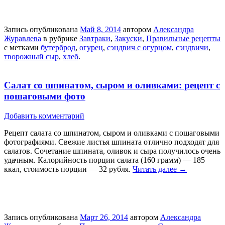
Запись опубликована
Май 8, 2014
автором
Александра
Журавлева
в рубрике
Завтраки
,
Закуски
,
Правильные рецепты
с метками
бутерброд
,
огурец
,
сэндвич с огурцом
,
сэндвичи
,
творожный сыр
,
хлеб
.
Салат со шпинатом, сыром и оливками: рецепт с
пошаговыми фото
Добавить комментарий
Рецепт салата со шпинатом, сыром и оливками с пошаговыми
фотографиями. Свежие листья шпината отлично подходят для
салатов. Сочетание шпината, оливок и сыра получилось очень
удачным. Калорийность порции салата (160 грамм) — 185
ккал, стоимость порции — 32 рубля.
Читать далее
→
Запись опубликована
Март 26, 2014
автором
Александра