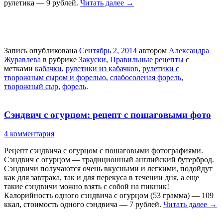
рулетика — 9 рублей.
Читать далее
→
Запись опубликована
Сентябрь 2, 2014
автором
Александра
Журавлева
в рубрике
Закуски
,
Правильные рецепты
с
метками
кабачки
,
рулетики из кабачков
,
рулетики с
творожным сыром и форелью
,
слабосоленая форель
,
творожный сыр
,
форель
.
Сэндвич с огурцом: рецепт с пошаговыми фото
4 комментария
Рецепт сэндвича с огурцом с пошаговыми фотографиями.
Сэндвич с огурцом — традиционный английский бутерброд.
Сэндвичи получаются очень вкусными и легкими, подойдут
как для завтрака, так и для перекуса в течении дня, а еще
такие сэндвичи можно взять с собой на пикник!
Калорийность одного сэндвича с огурцом (53 грамма) — 109
ккал, стоимость одного сэндвича — 7 рублей.
Читать далее
→