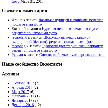
фото
Март 31, 2017
Свежие комментарии
Ирина
к записи
Лазанья с курицей и грибами: рецепт с
пошаговыми фото
Евгений
к записи
Куриная печень в томатном соусе:
рецепт с пошаговыми фото
recipeland
к записи
Шоколадный кекс с красной
смородиной (без яиц): рецепт с пошаговыми фото
recepting
к записи
Суккоташ (вегетарианский вариант):
рецепт с пошаговыми фото
Руслан
к записи
Список любимых кулинарных фильмов
Наше сообщество Вконтакте
Архивы
Октябрь 2017
(2)
Апрель 2017
(2)
Март 2017
(6)
Февраль 2017
(1)
Январь 2017
(2)
Декабрь 2016
(12)