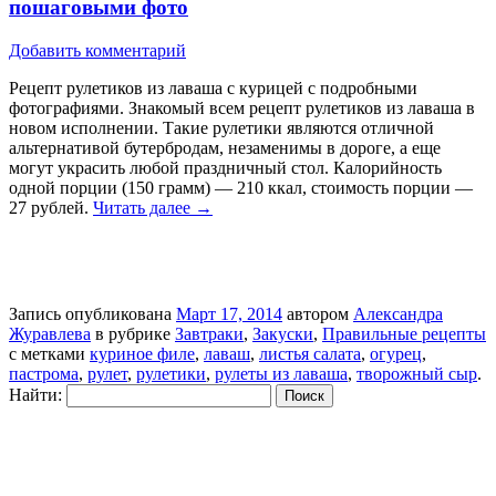
пошаговыми фото
Добавить комментарий
Рецепт рулетиков из лаваша с курицей с подробными
фотографиями. Знакомый всем рецепт рулетиков из лаваша в
новом исполнении. Такие рулетики являются отличной
альтернативой бутербродам, незаменимы в дороге, а еще
могут украсить любой праздничный стол. Калорийность
одной порции (150 грамм) — 210 ккал, стоимость порции —
27 рублей.
Читать далее
→
Запись опубликована
Март 17, 2014
автором
Александра
Журавлева
в рубрике
Завтраки
,
Закуски
,
Правильные рецепты
с метками
куриное филе
,
лаваш
,
листья салата
,
огурец
,
пастрома
,
рулет
,
рулетики
,
рулеты из лаваша
,
творожный сыр
.
Найти: