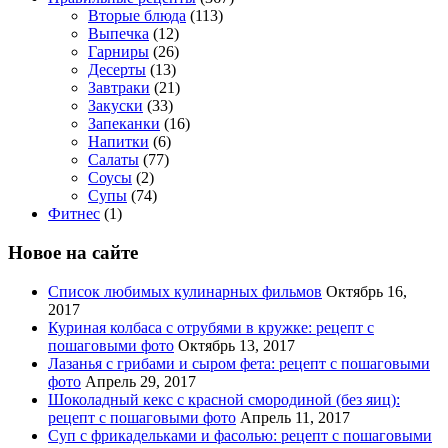
Вторые блюда
(113)
Выпечка
(12)
Гарниры
(26)
Десерты
(13)
Завтраки
(21)
Закуски
(33)
Запеканки
(16)
Напитки
(6)
Салаты
(77)
Соусы
(2)
Супы
(74)
Фитнес
(1)
Новое на сайте
Список любимых кулинарных фильмов
Октябрь 16,
2017
Куриная колбаса с отрубями в кружке: рецепт с
пошаговыми фото
Октябрь 13, 2017
Лазанья с грибами и сыром фета: рецепт с пошаговыми
фото
Апрель 29, 2017
Шоколадный кекс с красной смородиной (без яиц):
рецепт с пошаговыми фото
Апрель 11, 2017
Суп с фрикадельками и фасолью: рецепт с пошаговыми