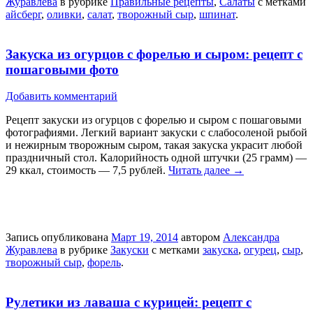
Журавлева
в рубрике
Правильные рецепты
,
Салаты
с метками
айсберг
,
оливки
,
салат
,
творожный сыр
,
шпинат
.
Закуска из огурцов с форелью и сыром: рецепт с
пошаговыми фото
Добавить комментарий
Рецепт закуски из огурцов с форелью и сыром с пошаговыми
фотографиями. Легкий вариант закуски с слабосоленой рыбой
и нежирным творожным сыром, такая закуска украсит любой
праздничный стол. Калорийность одной штучки (25 грамм) —
29 ккал, стоимость — 7,5 рублей.
Читать далее
→
Запись опубликована
Март 19, 2014
автором
Александра
Журавлева
в рубрике
Закуски
с метками
закуска
,
огурец
,
сыр
,
творожный сыр
,
форель
.
Рулетики из лаваша с курицей: рецепт с