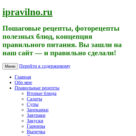
ipravilno.ru
Пошаговые рецепты, фоторецепты
полезных блюд, концепция
правильного питания. Вы зашли на
наш сайт — и правильно сделали!
Перейти к содержимому
Меню
Главная
Обо мне
Правильные рецепты
Вторые блюда
Салаты
Супы
Запеканки
Завтраки
Закуски
Гарниры
Выпечка