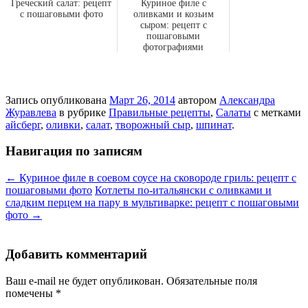
Греческий салат: рецепт
Куриное филе с
с пошаговыми фото
оливками и козьим
сыром: рецепт с
пошаговыми
фотографиями
Запись опубликована
Март 26, 2014
автором
Александра
Журавлева
в рубрике
Правильные рецепты
,
Салаты
с метками
айсберг
,
оливки
,
салат
,
творожный сыр
,
шпинат
.
Навигация по записям
←
Куриное филе в соевом соусе на сковороде гриль: рецепт с
пошаговыми фото
Котлеты по-итальянски с оливками и
сладким перцем на пару в мультиварке: рецепт с пошаговыми
фото
→
Добавить комментарий
Ваш e-mail не будет опубликован.
Обязательные поля
помечены
*