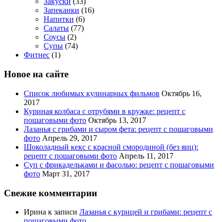
Закуски
(33)
Запеканки
(16)
Напитки
(6)
Салаты
(77)
Соусы
(2)
Супы
(74)
Фитнес
(1)
Новое на сайте
Список любимых кулинарных фильмов
Октябрь 16,
2017
Куриная колбаса с отрубями в кружке: рецепт с
пошаговыми фото
Октябрь 13, 2017
Лазанья с грибами и сыром фета: рецепт с пошаговыми
фото
Апрель 29, 2017
Шоколадный кекс с красной смородиной (без яиц):
рецепт с пошаговыми фото
Апрель 11, 2017
Суп с фрикадельками и фасолью: рецепт с пошаговыми
фото
Март 31, 2017
Свежие комментарии
Ирина
к записи
Лазанья с курицей и грибами: рецепт с
пошаговыми фото