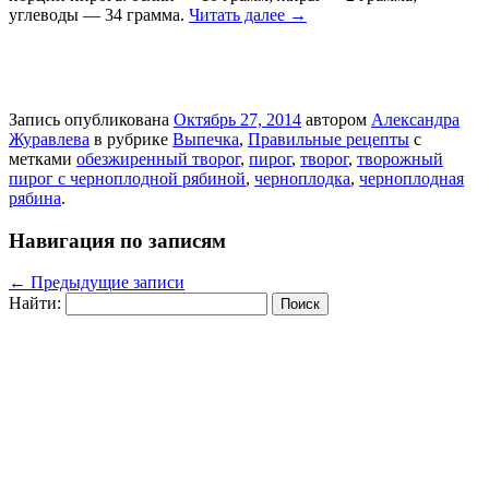
углеводы — 34 грамма.
Читать далее
→
Запись опубликована
Октябрь 27, 2014
автором
Александра
Журавлева
в рубрике
Выпечка
,
Правильные рецепты
с
метками
обезжиренный творог
,
пирог
,
творог
,
творожный
пирог с черноплодной рябиной
,
черноплодка
,
черноплодная
рябина
.
Навигация по записям
←
Предыдущие записи
Найти: