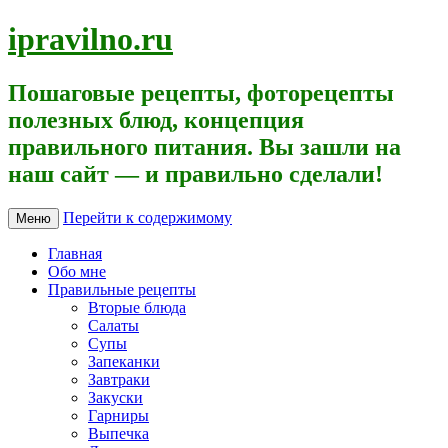
ipravilno.ru
Пошаговые рецепты, фоторецепты
полезных блюд, концепция
правильного питания. Вы зашли на
наш сайт — и правильно сделали!
Перейти к содержимому
Меню
Главная
Обо мне
Правильные рецепты
Вторые блюда
Салаты
Супы
Запеканки
Завтраки
Закуски
Гарниры
Выпечка