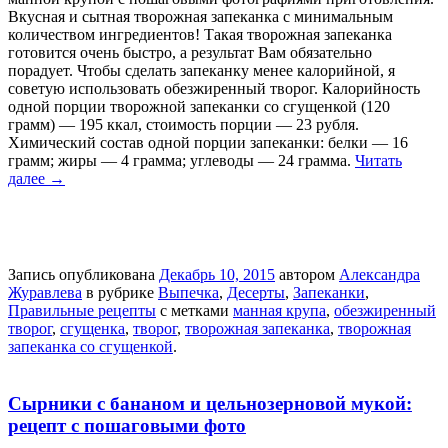
Вкусная и сытная творожная запеканка с минимальным
количеством ингредиентов! Такая творожная запеканка
готовится очень быстро, а результат Вам обязательно
порадует. Чтобы сделать запеканку менее калорийной, я
советую использовать обезжиренный творог. Калорийность
одной порции творожной запеканки со сгущенкой (120
грамм) — 195 ккал, стоимость порции — 23 рубля.
Химический состав одной порции запеканки: белки — 16
грамм; жиры — 4 грамма; углеводы — 24 грамма.
Читать
далее
→
Запись опубликована
Декабрь 10, 2015
автором
Александра
Журавлева
в рубрике
Выпечка
,
Десерты
,
Запеканки
,
Правильные рецепты
с метками
манная крупа
,
обезжиренный
творог
,
сгущенка
,
творог
,
творожная запеканка
,
творожная
запеканка со сгущенкой
.
Сырники с бананом и цельнозерновой мукой:
рецепт с пошаговыми фото