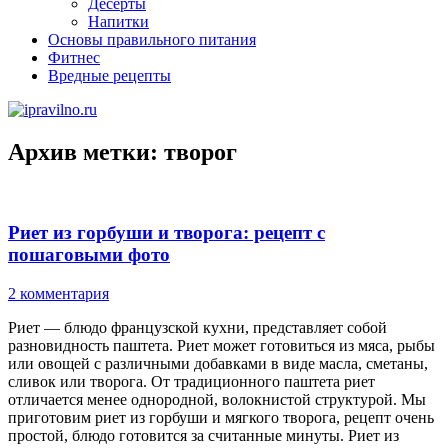
Десерты
Напитки
Основы правильного питания
Фитнес
Вредные рецепты
Архив метки:
творог
Риет из горбуши и творога: рецепт с
пошаговыми фото
2 комментария
Риет — блюдо французской кухни, представляет собой
разновидность паштета. Риет может готовиться из мяса, рыбы
или овощей с различными добавками в виде масла, сметаны,
сливок или творога. От традиционного паштета риет
отличается менее однородной, волокнистой структурой. Мы
приготовим риет из горбуши и мягкого творога, рецепт очень
простой, блюдо готовится за считанные минуты. Риет из