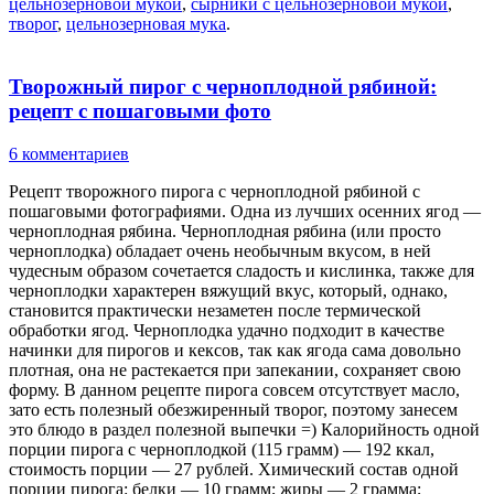
цельнозерновой мукой
,
сырники с цельнозерновой мукой
,
творог
,
цельнозерновая мука
.
Творожный пирог с черноплодной рябиной:
рецепт с пошаговыми фото
6 комментариев
Рецепт творожного пирога с черноплодной рябиной с
пошаговыми фотографиями. Одна из лучших осенних ягод —
черноплодная рябина. Черноплодная рябина (или просто
черноплодка) обладает очень необычным вкусом, в ней
чудесным образом сочетается сладость и кислинка, также для
черноплодки характерен вяжущий вкус, который, однако,
становится практически незаметен после термической
обработки ягод. Черноплодка удачно подходит в качестве
начинки для пирогов и кексов, так как ягода сама довольно
плотная, она не растекается при запекании, сохраняет свою
форму. В данном рецепте пирога совсем отсутствует масло,
зато есть полезный обезжиренный творог, поэтому занесем
это блюдо в раздел полезной выпечки =) Калорийность одной
порции пирога с черноплодкой (115 грамм) — 192 ккал,
стоимость порции — 27 рублей. Химический состав одной
порции пирога: белки — 10 грамм; жиры — 2 грамма;