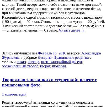
желатина, какао порошка, горького шоколада, молока и
корицы. Такой десерт можно себе позволить даже при самой
жесткой диете, ведь он содержит большое количество белка,
при минимальном содержании жиров и углеводов.
Калорийность одной порции творожного мусса с шоколадом
(190 грамм) — 92 ккал. Стоимость порции мусса — 20 рублей.
Химический состав порции десерта: белки — 12 грамм; жиры
— 2 грамма; углеводы — 6 грамм.
Читать далее
→
Запись опубликована
Февраль 18, 2016
автором
Александра
Журавлева
в рубрике
Десерты
,
Правильные рецепты
с
метками
какао
,
корица
,
низкокалорийный десерт
,
обезжиренный творог
,
творог
,
шоколад
.
Творожная запеканка со сгущенкой: рецепт с
пошаговыми фото
1 комментарий
Рецепт творожной запеканки со сгущенным молоком и
манной крупой с пошаговыми фотографиями приготовления.