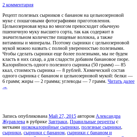
2 комментария
Рецепт полезных сырников с бананом на цельнозерновой
муке с пошаговыми фотографиями приготовления.
Цельнозерновая мука во многом превосходит обычную
пшеничную муку высшего сорта, так как содержит в
значительном количестве пищевые волокна, а также
витамины и минералы. Поэтому сырники с цельнозерновой
мукой можно назвать с полной уверенностью полезными.
Чтобы сделать сырники еще более полезными, мы не будем
класть в них сахар, а для сладости добавим банановое пюре.
Калорийность одного полезного сырника (50 грамм) — 85
ккал, стоимость сырника — 8 рублей. Химический состав
одного сырника с бананом и цельнозерновой мукой: белки —
6 грамм; жиры — 2 грамма; углеводы — 7 грамм.
Читать далее
→
Запись опубликована
Май 27, 2015
автором
Александра
Журавлева
в рубрике
Завтраки
,
Правильные рецепты
с
метками
низкокалорийные сырники
,
полезные сырники
,
сырники
,
сырники с бананом
,
сырники с бананом и