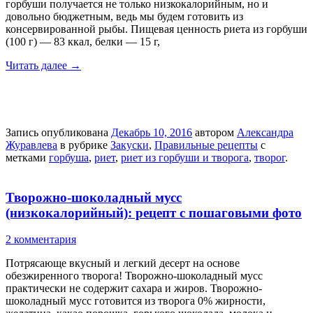
горбуши получается не только низкокалорийным, но и
довольно бюджетным, ведь мы будем готовить из
консервированной рыбы. Пищевая ценность риета из горбуши
(100 г) — 83 ккал, белки — 15 г,
Читать далее
→
Запись опубликована
Декабрь 10, 2016
автором
Александра
Журавлева
в рубрике
Закуски
,
Правильные рецепты
с
метками
горбуша
,
риет
,
риет из горбуши и творога
,
творог
.
Творожно-шоколадный мусс
(низкокалорийный): рецепт с пошаговыми фото
2 комментария
Потрясающе вкусный и легкий десерт на основе
обезжиренного творога! Творожно-шоколадный мусс
практически не содержит сахара и жиров. Творожно-
шоколадный мусс готовится из творога 0% жирности,