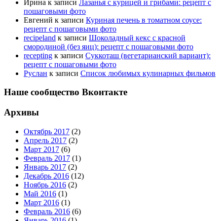
Ирина
к записи
Лазанья с курицей и грибами: рецепт с
пошаговыми фото
Евгений
к записи
Куриная печень в томатном соусе:
рецепт с пошаговыми фото
recipeland
к записи
Шоколадный кекс с красной
смородиной (без яиц): рецепт с пошаговыми фото
recepting
к записи
Суккоташ (вегетарианский вариант):
рецепт с пошаговыми фото
Руслан
к записи
Список любимых кулинарных фильмов
Наше сообщество Вконтакте
Архивы
Октябрь 2017
(2)
Апрель 2017
(2)
Март 2017
(6)
Февраль 2017
(1)
Январь 2017
(2)
Декабрь 2016
(12)
Ноябрь 2016
(2)
Май 2016
(1)
Март 2016
(1)
Февраль 2016
(6)
Январь 2016
(1)