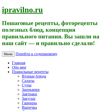
ipravilno.ru
Пошаговые рецепты, фоторецепты
полезных блюд, концепция
правильного питания. Вы зашли на
наш сайт — и правильно сделали!
Перейти к содержимому
Меню
Главная
Обо мне
Правильные рецепты
Вторые блюда
Салаты
Супы
Запеканки
Завтраки
Закуски
Гарниры
Выпечка