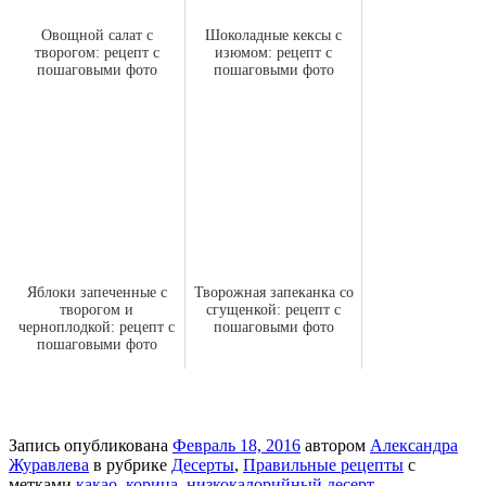
Овощной салат с
Шоколадные кексы с
творогом: рецепт с
изюмом: рецепт с
пошаговыми фото
пошаговыми фото
Яблоки запеченные с
Творожная запеканка со
творогом и
сгущенкой: рецепт с
черноплодкой: рецепт с
пошаговыми фото
пошаговыми фото
Запись опубликована
Февраль 18, 2016
автором
Александра
Журавлева
в рубрике
Десерты
,
Правильные рецепты
с
метками
какао
,
корица
,
низкокалорийный десерт
,