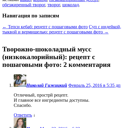
обезжиренный творог
,
творог
,
шоколад
.
Навигация по записям
←
Тепси кебаб: рецепт с пошаговыми фото
Суп с индейкой,
тыквой и вермишелью: рецепт с пошаговыми фото
→
Творожно-шоколадный мусс
(низкокалорийный): рецепт с
пошаговыми фото
: 2 комментария
Николай Гижицкий
Февраль 25, 2016 в 5:35 дп
Отличный, прострй рецепт.
И главное все ингредиенты доступны.
Спасибо.
Ответить
↓