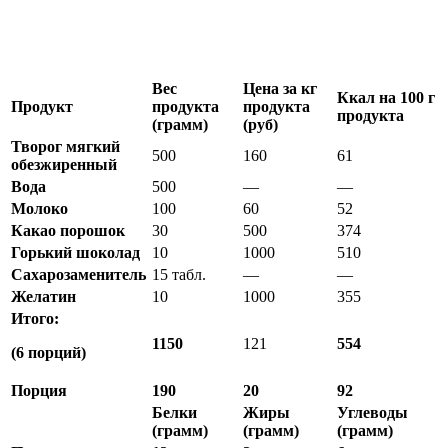
Вес
Цена за кг
Ккал на 100 г
Продукт
продукта
продукта
продукта
(грамм)
(руб)
Творог мягкий
500
160
61
обезжиренный
Вода
500
—
—
Молоко
100
60
52
Какао порошок
30
500
374
Горький шоколад
10
1000
510
Сахарозаменитель
15 табл.
—
—
Желатин
10
1000
355
Итого:
1150
121
554
(6 порций)
Порция
190
20
92
Белки
Жиры
Углеводы
(грамм)
(грамм)
(грамм)