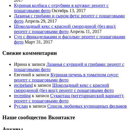
2017
Куриная колбаса с отрубями в кружке: рецепт с
пошаговыми фото
Октябрь 13, 2017
Лазанья с грибами и сыром фета: рецепт с пошаговыми
фото
Апрель 29, 2017
Шоколадный кекс с красной смородиной (без яиц):
рецепт с пошаговыми фото
Апрель 11, 2017
Суп с фрикадельками и фасолью: рецепт с пошаговыми
фото
Март 31, 2017
Свежие комментарии
Ирина
к записи
Лазанья с курицей и грибами: рецепт с
пошаговыми фото
Евгений
к записи
Куриная печень в томатном соусе:
рецепт с пошаговыми фото
recipeland
к записи
Шоколадный кекс с красной
смородиной (без яиц): рецепт с пошаговыми фото
recepting
к записи
Суккоташ (вегетарианский вариант):
рецепт с пошаговыми фото
Руслан
к записи
Список любимых кулинарных фильмов
Наше сообщество Вконтакте
Архивы