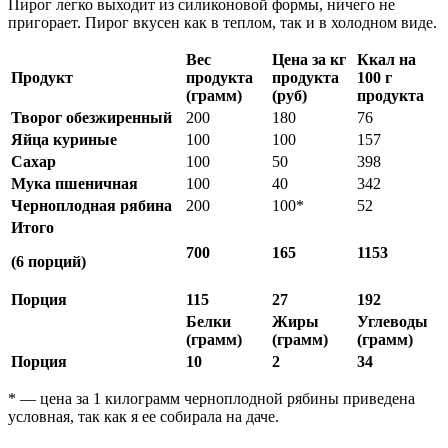
Пирог легко выходит из силиконовой формы, ничего не
пригорает. Пирог вкусен как в теплом, так и в холодном виде.
Вес
Цена за кг
Ккал на
Продукт
продукта
продукта
100 г
(грамм)
(руб)
продукта
Творог обезжиренный
200
180
76
Яйца куриные
100
100
157
Сахар
100
50
398
Мука пшеничная
100
40
342
Черноплодная рябина
200
100*
52
Итого
700
165
1153
(6 порций)
Порция
115
27
192
Белки
Жиры
Углеводы
(грамм)
(грамм)
(грамм)
Порция
10
2
34
* — цена за 1 килограмм черноплодной рябины приведена
условная, так как я ее собирала на даче.