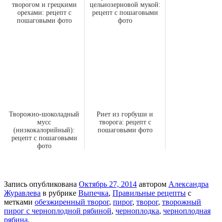
творогом и грецкими
цельнозерновой мукой:
орехами: рецепт с
рецепт с пошаговыми
пошаговыми фото
фото
Творожно-шоколадный
Риет из горбуши и
мусс
творога: рецепт с
(низкокалорийный):
пошаговыми фото
рецепт с пошаговыми
фото
Запись опубликована
Октябрь 27, 2014
автором
Александра
Журавлева
в рубрике
Выпечка
,
Правильные рецепты
с
метками
обезжиренный творог
,
пирог
,
творог
,
творожный
пирог с черноплодной рябиной
,
черноплодка
,
черноплодная
рябина
.