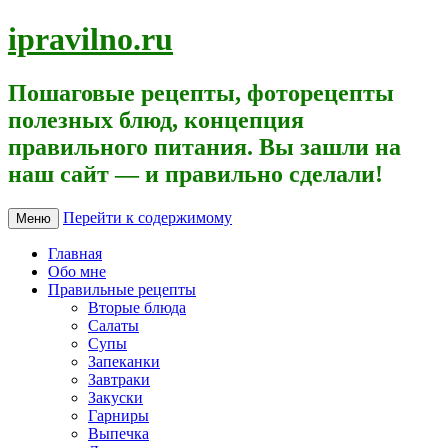
ipravilno.ru
Пошаговые рецепты, фоторецепты
полезных блюд, концепция
правильного питания. Вы зашли на
наш сайт — и правильно сделали!
Перейти к содержимому
Меню
Главная
Обо мне
Правильные рецепты
Вторые блюда
Салаты
Супы
Запеканки
Завтраки
Закуски
Гарниры
Выпечка