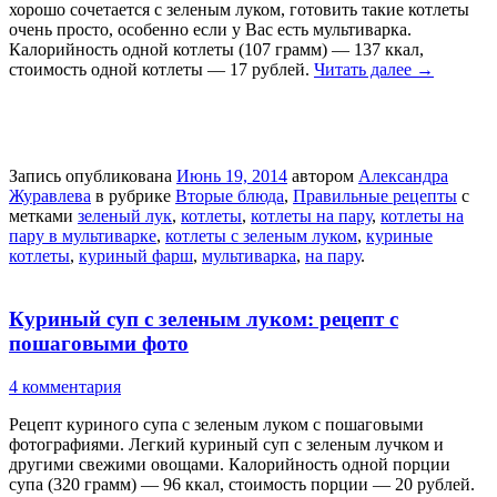
хорошо сочетается с зеленым луком, готовить такие котлеты
очень просто, особенно если у Вас есть мультиварка.
Калорийность одной котлеты (107 грамм) — 137 ккал,
стоимость одной котлеты — 17 рублей.
Читать далее
→
Запись опубликована
Июнь 19, 2014
автором
Александра
Журавлева
в рубрике
Вторые блюда
,
Правильные рецепты
с
метками
зеленый лук
,
котлеты
,
котлеты на пару
,
котлеты на
пару в мультиварке
,
котлеты с зеленым луком
,
куриные
котлеты
,
куриный фарш
,
мультиварка
,
на пару
.
Куриный суп с зеленым луком: рецепт с
пошаговыми фото
4 комментария
Рецепт куриного супа с зеленым луком с пошаговыми
фотографиями. Легкий куриный суп с зеленым лучком и
другими свежими овощами. Калорийность одной порции
супа (320 грамм) — 96 ккал, стоимость порции — 20 рублей.