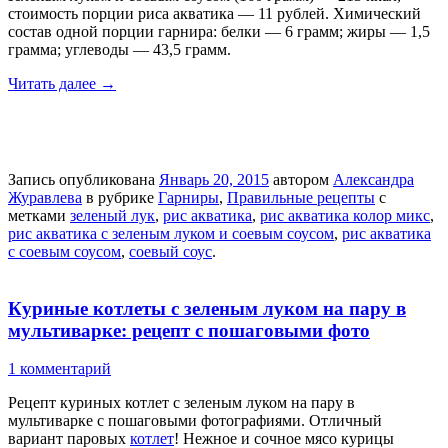
стоимость порции риса акватика — 11 рублей. Химический
состав одной порции гарнира: белки — 6 грамм; жиры — 1,5
грамма; углеводы — 43,5 грамм.
Читать далее
→
Запись опубликована
Январь 20, 2015
автором
Александра
Журавлева
в рубрике
Гарниры
,
Правильные рецепты
с
метками
зеленый лук
,
рис акватика
,
рис акватика колор микс
,
рис акватика с зеленым луком и соевым соусом
,
рис акватика
с соевым соусом
,
соевый соус
.
Куриные котлеты с зеленым луком на пару в
мультиварке: рецепт с пошаговыми фото
1 комментарий
Рецепт куриных котлет с зеленым луком на пару в
мультиварке с пошаговыми фотографиями. Отличный
вариант паровых
котлет
! Нежное и сочное мясо курицы