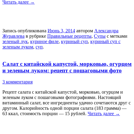
Читать далее
→
Запись опубликована
Июнь 3, 2014
автором
Александра
Журавлева
в рубрике
Правильные рецепты
,
Супы
с метками
зеленый лук
,
куриное филе
,
куриный суп
,
куриный суп с
зеленым луком
,
суп
.
Салат с китайской капустой, морковью, огурцом
и зеленым луком: рецепт с пошаговыми фото
3 комментария
Рецепт салата с китайской капустой, морковью, огурцом и
зеленым луком с пошаговыми фотографиями. Настоящий
витаминный салат, все ингредиенты удачно сочетаются друг с
другом. Калорийность одной порции салата (183 грамма) —
63 ккал, стоимость порции — 15 рублей.
Читать далее
→