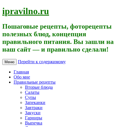
ipravilno.ru
Пошаговые рецепты, фоторецепты
полезных блюд, концепция
правильного питания. Вы зашли на
наш сайт — и правильно сделали!
Перейти к содержимому
Меню
Главная
Обо мне
Правильные рецепты
Вторые блюда
Салаты
Супы
Запеканки
Завтраки
Закуски
Гарниры
Выпечка