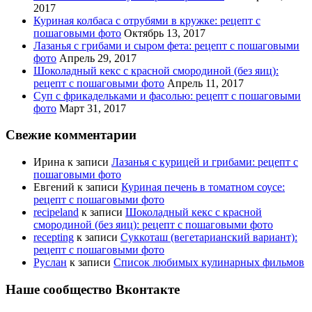
2017
Куриная колбаса с отрубями в кружке: рецепт с
пошаговыми фото
Октябрь 13, 2017
Лазанья с грибами и сыром фета: рецепт с пошаговыми
фото
Апрель 29, 2017
Шоколадный кекс с красной смородиной (без яиц):
рецепт с пошаговыми фото
Апрель 11, 2017
Суп с фрикадельками и фасолью: рецепт с пошаговыми
фото
Март 31, 2017
Свежие комментарии
Ирина
к записи
Лазанья с курицей и грибами: рецепт с
пошаговыми фото
Евгений
к записи
Куриная печень в томатном соусе:
рецепт с пошаговыми фото
recipeland
к записи
Шоколадный кекс с красной
смородиной (без яиц): рецепт с пошаговыми фото
recepting
к записи
Суккоташ (вегетарианский вариант):
рецепт с пошаговыми фото
Руслан
к записи
Список любимых кулинарных фильмов
Наше сообщество Вконтакте