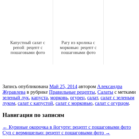
Капустный салат с
Рагу из кролика с
репой: рецепт с
морковью: рецепт с
пошаговыми фото
пошаговыми фото
Запись опубликована
Май 25, 2014
автором
Александра
Журавлева
в рубрике
Правильные рецепты
,
Салаты
с метками
зеленый лук
,
капуста
,
морковь
,
огурец
,
салат
,
салат с зеленым
луком
,
салат с капустой
,
салат с морковью
,
салат с огурцом
.
Навигация по записям
←
Куриные окорочка в йогурте: рецепт с пошаговыми фото
Суп с вермишелью: рецепт с пошаговыми фото
→