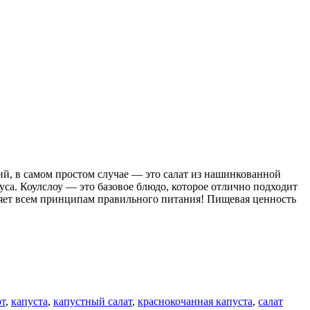
ий, в самом простом случае — это салат из нашинкованной
уса. Коулслоу — это базовое блюдо, которое отлично подходит
ряет всем принципам правильного питания! Пищевая ценность
рт
,
капуста
,
капустный салат
,
краснокочанная капуста
,
салат