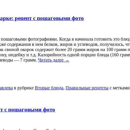
варке: рецепт с пошаговыми фото
 пошаговыми фотографиями. Когда я начинала готовить это блюд
же содержания в нем белков, жиров и углеводов, получилось, что
ак свиной окорок содержит более 20 грамм жиров на 100 грамм 
ну, индейку и т.д. Калорийность одной порции блюда (160 гра
глеводы — 7 грамм.
Читать далее
→
авлева
в рубрике
Вторые блюда
,
Правильные рецепты
с меткам
пт с пошаговыми фото