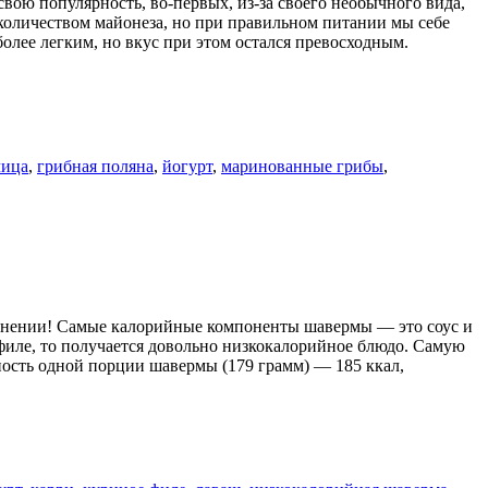
вою популярность, во-первых, из-за своего необычного вида,
 количеством майонеза, но при правильном питании мы себе
более легким, но вкус при этом остался превосходным.
чица
,
грибная поляна
,
йогурт
,
маринованные грибы
,
лнении! Самые калорийные компоненты шавермы — это соус и
 филе, то получается довольно низкокалорийное блюдо. Самую
ость одной порции шавермы (179 грамм) — 185 ккал,