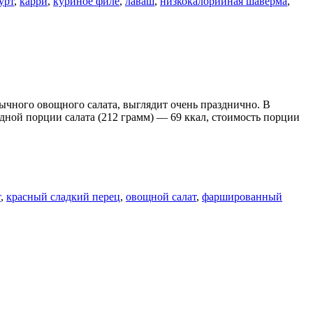
урт
,
карри
,
куриное филе
,
лаваш
,
низкокалорийная шаверма
,
чного овощного салата, выглядит очень празднично. В
дной порции салата (212 грамм) — 69 ккал, стоимость порции
т
,
красный сладкий перец
,
овощной салат
,
фаршированный