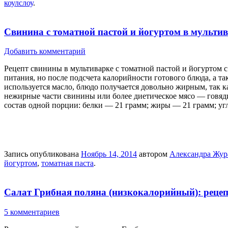
коулслоу
.
Свинина с томатной пастой и йогуртом в мульти
Добавить комментарий
Рецепт свинины в мультиварке с томатной пастой и йогуртом с
питания, но после подсчета калорийности готового блюда, а так
используется масло, блюдо получается довольно жирным, так к
нежирные части свинины или более диетическое мясо — говяди
состав одной порции: белки — 21 грамм; жиры — 21 грамм; у
Запись опубликована
Ноябрь 14, 2014
автором
Александра Жур
йогуртом
,
томатная паста
.
Салат Грибная поляна (низкокалорийный): реце
5 комментариев