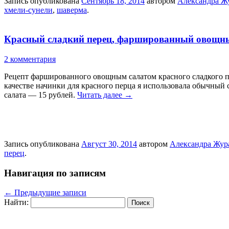
Запись опубликована
Сентябрь 18, 2014
автором
Александра Ж
хмели-сунели
,
шаверма
.
Красный сладкий перец, фаршированный овощны
2 комментария
Рецепт фаршированного овощным салатом красного сладкого п
качестве начинки для красного перца я использовала обычный 
салата — 15 рублей.
Читать далее
→
Запись опубликована
Август 30, 2014
автором
Александра Жур
перец
.
Навигация по записям
←
Предыдущие записи
Найти: