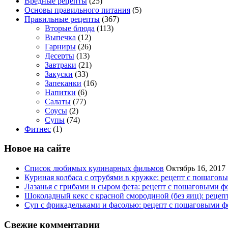
Вредные рецепты
(25)
Основы правильного питания
(5)
Правильные рецепты
(367)
Вторые блюда
(113)
Выпечка
(12)
Гарниры
(26)
Десерты
(13)
Завтраки
(21)
Закуски
(33)
Запеканки
(16)
Напитки
(6)
Салаты
(77)
Соусы
(2)
Супы
(74)
Фитнес
(1)
Новое на сайте
Список любимых кулинарных фильмов
Октябрь 16, 2017
Куриная колбаса с отрубями в кружке: рецепт с пошагов
Лазанья с грибами и сыром фета: рецепт с пошаговыми ф
Шоколадный кекс с красной смородиной (без яиц): реце
Суп с фрикадельками и фасолью: рецепт с пошаговыми ф
Свежие комментарии