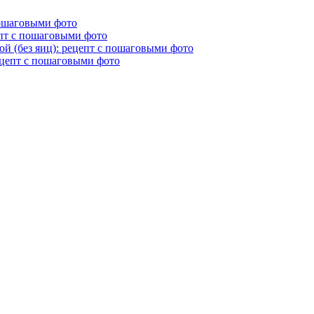
пошаговыми фото
епт с пошаговыми фото
й (без яиц): рецепт с пошаговыми фото
ецепт с пошаговыми фото