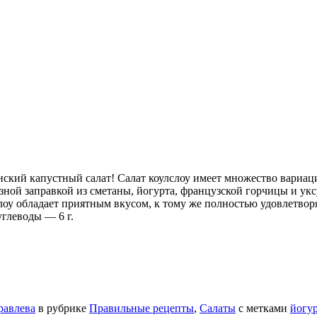
нский капустный салат! Салат коулслоу имеет множество вариац
зной заправкой из сметаны, йогурта, французской горчицы и укс
слоу обладает приятным вкусом, к тому же полностью удовлетво
углеводы — 6 г.
равлева
в рубрике
Правильные рецепты
,
Салаты
с метками
йогу