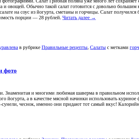
фотографиями. Салат Грибная поляна уже много лет сохраняет с
са и овощей. Обычно такой салат готовится с довольно большим
салате на соус из йогурта, сметаны и горчицы. Салат получился 
оимость порции — 28 рублей.
Читать далее
→
уравлева
в рубрике
Правильные рецепты
,
Салаты
с метками
гор
и фото
и. Знаменитая и многими любимая шаверма в правильном испо
ого йогурта, а в качестве мясной начинки использовать куриное
сунели, чеснок, именно они придают тот самый вкус! Калорийн