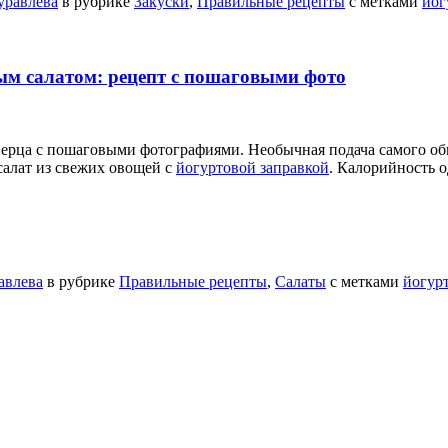
уравлева
в рубрике
Закуски
,
Правильные рецепты
с метками
йог
м салатом: рецепт с пошаговыми фото
ерца с пошаговыми фотографиями. Необычная подача самого обы
салат из свежих овощей с
йогуртовой заправкой
. Калорийность о
авлева
в рубрике
Правильные рецепты
,
Салаты
с метками
йогур