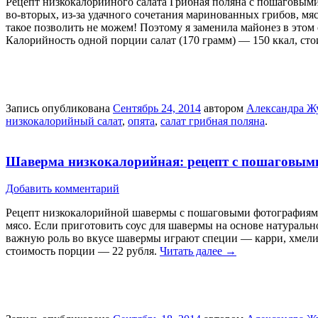
Рецепт низкокалорийного салата Грибная поляна с пошаговыми 
во-вторых, из-за удачного сочетания маринованных грибов, мя
такое позволить не можем! Поэтому я заменила майонез в этом 
Калорийность одной порции салат (170 грамм) — 150 ккал, ст
Запись опубликована
Сентябрь 24, 2014
автором
Александра Ж
низкокалорийный салат
,
опята
,
салат грибная поляна
.
Шаверма низкокалорийная: рецепт с пошаговым
Добавить комментарий
Рецепт низкокалорийной шавермы с пошаговыми фотографиям
мясо. Если приготовить соус для шавермы на основе натуральн
важную роль во вкусе шавермы играют специи — карри, хмели-
стоимость порции — 22 рубля.
Читать далее
→