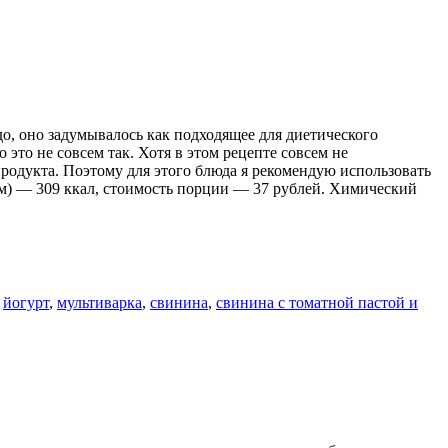
о, оно задумывалось как подходящее для диетического
 это не совсем так. Хотя в этом рецепте совсем не
продукта. Поэтому для этого блюда я рекомендую использовать
мм) — 309 ккал, стоимость порции — 37 рублей. Химический
и
йогурт
,
мультиварка
,
свинина
,
свинина с томатной пастой и