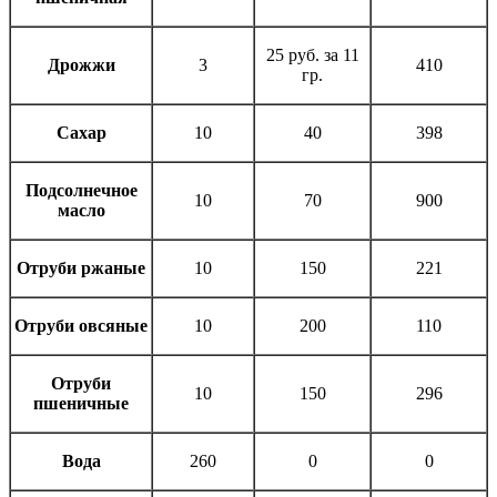
25 руб. за 11
Дрожжи
3
410
гр.
Сахар
10
40
398
Подсолнечное
10
70
900
масло
Отруби ржаные
10
150
221
Отруби овсяные
10
200
110
Отруби
10
150
296
пшеничные
Вода
260
0
0