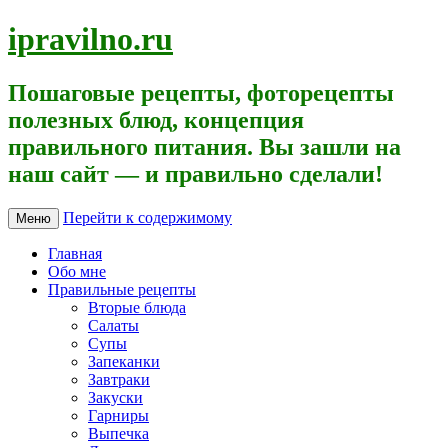
ipravilno.ru
Пошаговые рецепты, фоторецепты
полезных блюд, концепция
правильного питания. Вы зашли на
наш сайт — и правильно сделали!
Перейти к содержимому
Меню
Главная
Обо мне
Правильные рецепты
Вторые блюда
Салаты
Супы
Запеканки
Завтраки
Закуски
Гарниры
Выпечка