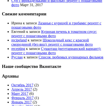
Суп с фрикадельками и фасолью: рецепт с пошаговыми
фото
Март 31, 2017
Свежие комментарии
Ирина
к записи
Лазанья с курицей и грибами: рецепт с
пошаговыми фото
Евгений
к записи
Куриная печень в томатном соусе:
рецепт с пошаговыми фото
recipeland
к записи
Шоколадный кекс с красной
смородиной (без яиц): рецепт с пошаговыми фото
recepting
к записи
Суккоташ (вегетарианский вариант):
рецепт с пошаговыми фото
Руслан
к записи
Список любимых кулинарных фильмов
Наше сообщество Вконтакте
Архивы
Октябрь 2017
(2)
Апрель 2017
(2)
Март 2017
(6)
Февраль 2017
(1)
Январь 2017
(2)