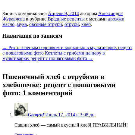
Запись опубликована
Апрель 9, 2014
автором
Александра
Журавлева
в рубрике
Вредные рецепты
с метками
дрожжи
,
масло
,
мука
,
овсяные отруби
,
отруби
,
хлеб
.
Навигация по записям
←
Рис с зеленым горошком и морковью в мультиварке: рецепт
с пошаговыми фото
Котлеты с грибами на пару в
мультиварке: рецепт с пошаговыми фото
→
Пшеничный хлеб с отрубями в
хлебопечке: рецепт с пошаговыми
фото
: 1 комментарий
Geograf
Июль 17, 2014 в 3:08 дп
Сашин хлеб — самый вкусный хлеб! ПРАВИЛЬНЫЙ!